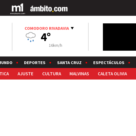
COMODORO RIVADAVIA
4°
16km/h
MUNDO
DEPORTES
SANTA CRUZ
ESPECTÁCULOS
TICA
AJUSTE
CULTURA
MALVINAS
CALETA OLIVIA