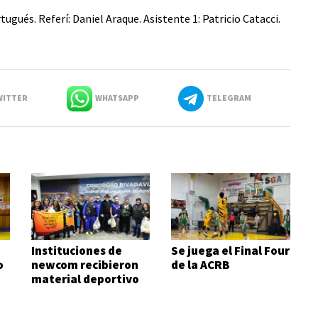
ugués. Referí: Daniel Araque. Asistente 1: Patricio Catacci.
ITTER
WHATSAPP
TELEGRAM
Instituciones de
Se juega el Final Four
o
newcom recibieron
de la ACRB
material deportivo