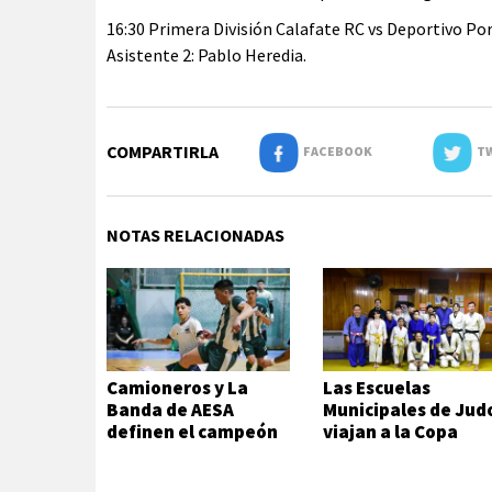
16:30 Primera División Calafate RC vs Deportivo Port
Asistente 2: Pablo Heredia.
COMPARTIRLA
FACEBOOK
TW
NOTAS RELACIONADAS
Camioneros y La
Las Escuelas
Banda de AESA
Municipales de Jud
definen el campeón
viajan a la Copa
del futsal local
Hikari en Viedma