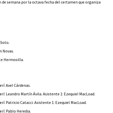
in de semana por la octava fecha del certamen que organiza
 Soto.
n Novas.
te Hermosilla.
rí: Axel Cárdenas.
rí: Leandro Martín Ávila. Asistente 1: Ezequiel MacLoad.
í: Patricio Catacci. Asistente 1: Ezequiel MacLoad.
rí: Pablo Heredia.