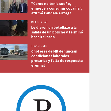
"Como no tenía sueño,
empecé a consumir cocaína",
afirmó Candela Arizaga
INSEGURIDAD
Le dieron un botellazo a la
salida de un boliche y terminó
hospitalizado
TRANSPORTE
Choferes de MR denuncian
condiciones laborales
precarias y falta de respuesta
gremial