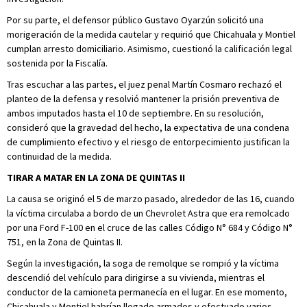
Por su parte, el defensor público Gustavo Oyarzún solicitó una
morigeración de la medida cautelar y requirió que Chicahuala y Montiel
cumplan arresto domiciliario. Asimismo, cuestionó la calificación legal
sostenida por la Fiscalía.
Tras escuchar a las partes, el juez penal Martín Cosmaro rechazó el
planteo de la defensa y resolvió mantener la prisión preventiva de
ambos imputados hasta el 10 de septiembre. En su resolución,
consideró que la gravedad del hecho, la expectativa de una condena
de cumplimiento efectivo y el riesgo de entorpecimiento justifican la
continuidad de la medida.
TIRAR A MATAR EN LA ZONA DE QUINTAS II
La causa se originó el 5 de marzo pasado, alrededor de las 16, cuando
la víctima circulaba a bordo de un Chevrolet Astra que era remolcado
por una Ford F-100 en el cruce de las calles Código N° 684 y Código N°
751, en la Zona de Quintas II.
Según la investigación, la soga de remolque se rompió y la víctima
descendió del vehículo para dirigirse a su vivienda, mientras el
conductor de la camioneta permanecía en el lugar. En ese momento,
Chicahuala y Montiel habrían llegado armados y efectuado varios