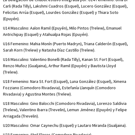
Carli (Rada Tilly), Lakshmi Cuadros (Esquel), Lucero González (Esquel),
Felicitas Arrúa (Esquel), Lourdes González (Esquel) y Thiara Soto
(Epuyén).
U14 Masculino: Aalon Ramil (Epuyén), Milo Pintos (Trelew), Emanuel
Antrichipay (Esquel) y Atahualpa Rojas (Epuyén).
U16 Femenino: Mahia Monín (Puerto Madryn), Triana Calderón (Esquel),
Sarah Korn (Trelew) y Natasha Díaz Castillo (Trelew).
U16 Masculino: Valentino Bonelli (Rada Tilly), Kanan St. Fort (Esquel),
Renzo Muñoz (Gualjaina), Arthur Ramil (Epuyén) y Bautista Lloyd
(Trelew).
U18 Femenino: Nara St. Fort (Esquel), Luna González (Esquel), Ximena
Fozziano (Comodoro Rivadavia), Estefanía Llanquín (Comodoro
Rivadavia) y Agustina Montes (Trelew).
U18 Masculino: Gino Balocchi (Comodoro Rivadavia), Lorenzo Saldivia
(Trelew), Valentino Ibarra (Trevelin), Lemun Jiménez (Epuyén) y Felipe
Arriagada (Trevelin).
U20 Masculino: Omar Caynechu (Esquel) y Lautaro Miranda (Gualjaina).
U23 Femenino: Abril Flores (Comodoro Rivadavia).