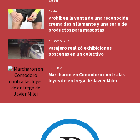
ANMAT
Prohíben la venta de una reconocida
crema desinflamante y una serie de
productos para mascotas
ACOSO SEXUAL
Pasajero realizó exhibiciones
obscenas en un colectivo
POLITICA
Marcharon en Comodoro contra las
leyes de entrega de Javier Milei