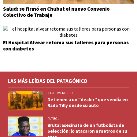
Salud: se firmó en Chubut el nuevo Convenio
Colectivo de Trabajo
El Hospital Alvear retoma sus talleres para personas
con diabetes
LAS MÁS LEÍDAS DEL PATAGÓNICO
NARCOMENUDEO
Detienen a un "dealer" que vendía en
Rada Tilly desde su auto
FUTBOL
Brutal asesinato de un futbolista de
Selección: lo atacaron a metros de su
casa