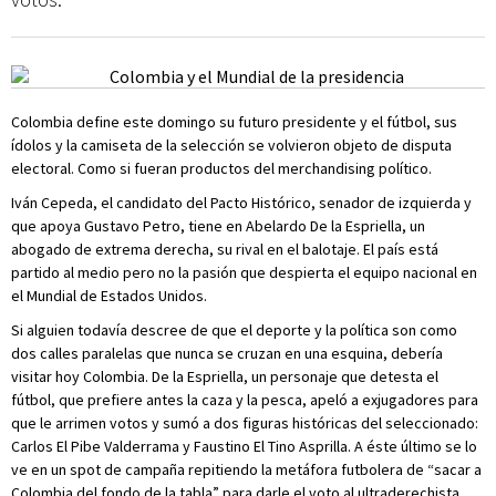
Colombia define este domingo su futuro presidente y el fútbol, sus
ídolos y la camiseta de la selección se volvieron objeto de disputa
electoral. Como si fueran productos del merchandising político.
Iván Cepeda, el candidato del Pacto Histórico, senador de izquierda y
que apoya Gustavo Petro, tiene en Abelardo De la Espriella, un
abogado de extrema derecha, su rival en el balotaje. El país está
partido al medio pero no la pasión que despierta el equipo nacional en
el Mundial de Estados Unidos.
Si alguien todavía descree de que el deporte y la política son como
dos calles paralelas que nunca se cruzan en una esquina, debería
visitar hoy Colombia. De la Espriella, un personaje que detesta el
fútbol, que prefiere antes la caza y la pesca, apeló a exjugadores para
que le arrimen votos y sumó a dos figuras históricas del seleccionado:
Carlos El Pibe Valderrama y Faustino El Tino Asprilla. A éste último se lo
ve en un spot de campaña repitiendo la metáfora futbolera de “sacar a
Colombia del fondo de la tabla” para darle el voto al ultraderechista.