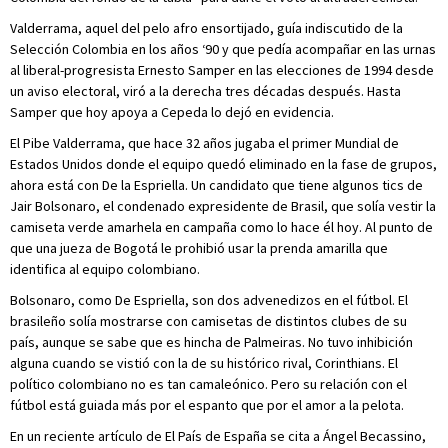
Valderrama, aquel del pelo afro ensortijado, guía indiscutido de la
Selección Colombia en los años ‘90 y que pedía acompañar en las urnas
al liberal-progresista Ernesto Samper en las elecciones de 1994 desde
un aviso electoral, viró a la derecha tres décadas después. Hasta
Samper que hoy apoya a Cepeda lo dejó en evidencia.
El Pibe Valderrama, que hace 32 años jugaba el primer Mundial de
Estados Unidos donde el equipo quedó eliminado en la fase de grupos,
ahora está con De la Espriella. Un candidato que tiene algunos tics de
Jair Bolsonaro, el condenado expresidente de Brasil, que solía vestir la
camiseta verde amarhela en campaña como lo hace él hoy. Al punto de
que una jueza de Bogotá le prohibió usar la prenda amarilla que
identifica al equipo colombiano.
Bolsonaro, como De Espriella, son dos advenedizos en el fútbol. El
brasileño solía mostrarse con camisetas de distintos clubes de su
país, aunque se sabe que es hincha de Palmeiras. No tuvo inhibición
alguna cuando se vistió con la de su histórico rival, Corinthians. El
político colombiano no es tan camaleónico. Pero su relación con el
fútbol está guiada más por el espanto que por el amor a la pelota.
En un reciente artículo de El País de España se cita a Ángel Becassino,