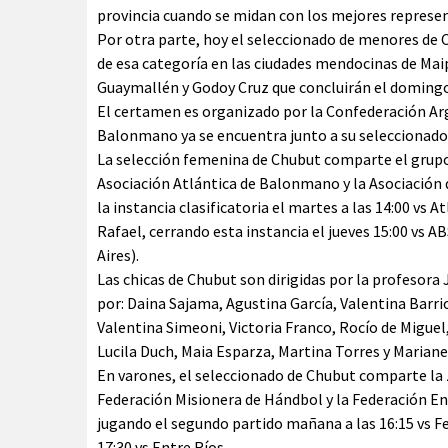
provincia cuando se midan con los mejores represen
Por otra parte, hoy el seleccionado de menores de 
de esa categoría en las ciudades mendocinas de Mai
Guaymallén y Godoy Cruz que concluirán el domingo
El certamen es organizado por la Confederación Ar
Balonmano ya se encuentra junto a su seleccionado 
La selección femenina de Chubut comparte el grupo
Asociación Atlántica de Balonmano y la Asociación
la instancia clasificatoria el martes a las 14:00 vs A
Rafael, cerrando esta instancia el jueves 15:00 vs
Aires).
Las chicas de Chubut son dirigidas por la profesora
por: Daina Sajama, Agustina García, Valentina Barr
Valentina Simeoni, Victoria Franco, Rocío de Miguel
Lucila Duch, Maia Esparza, Martina Torres y Mariane
En varones, el seleccionado de Chubut comparte la
Federación Misionera de Hándbol y la Federación Ent
jugando el segundo partido mañana a las 16:15 vs FeM
17:30 vs Entre Ríos.