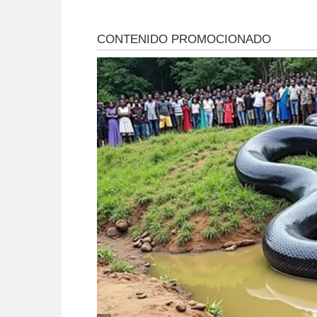
del futsal local
Hikari en Viedma