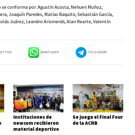
po se conforma por: Agustín Acosta, Nehuen Muñoz,
ra, Joaquín Paredes, Matías Baquito, Sebastián García,
olás Juárez, Leandro Arismendi, Alan Rearte, Valentín
ITTER
WHATSAPP
TELEGRAM
Instituciones de
Se juega el Final Four
o
newcom recibieron
de la ACRB
material deportivo