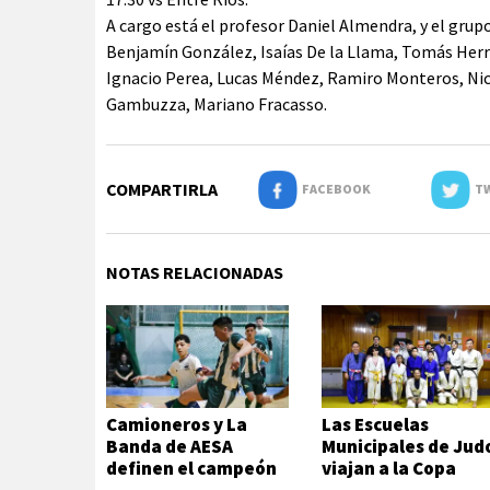
A cargo está el profesor Daniel Almendra, y el gru
Benjamín González, Isaías De la Llama, Tomás Herre
Ignacio Perea, Lucas Méndez, Ramiro Monteros, Nic
Gambuzza, Mariano Fracasso.
COMPARTIRLA
FACEBOOK
TW
NOTAS RELACIONADAS
Camioneros y La
Las Escuelas
Banda de AESA
Municipales de Jud
definen el campeón
viajan a la Copa