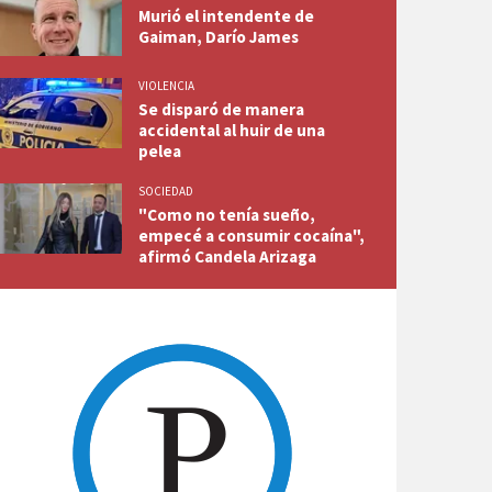
Murió el intendente de
Gaiman, Darío James
VIOLENCIA
Se disparó de manera
accidental al huir de una
pelea
SOCIEDAD
"Como no tenía sueño,
empecé a consumir cocaína",
afirmó Candela Arizaga