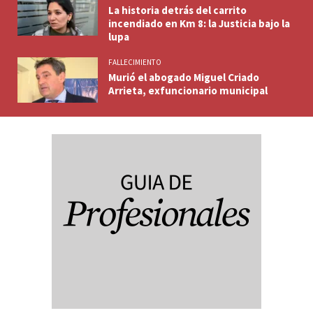
La historia detrás del carrito
incendiado en Km 8: la Justicia bajo la
lupa
FALLECIMIENTO
Murió el abogado Miguel Criado
Arrieta, exfuncionario municipal