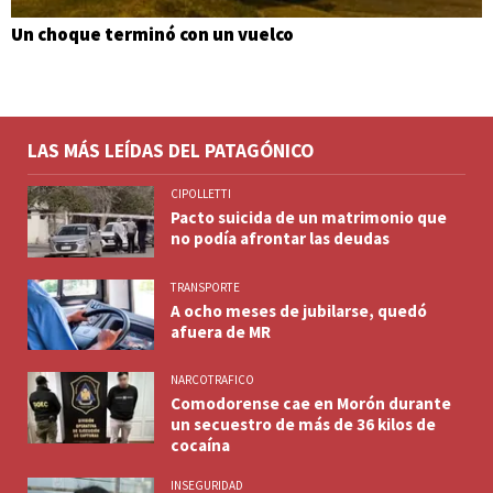
Un choque terminó con un vuelco
LAS MÁS LEÍDAS DEL PATAGÓNICO
CIPOLLETTI
Pacto suicida de un matrimonio que
no podía afrontar las deudas
TRANSPORTE
A ocho meses de jubilarse, quedó
afuera de MR
NARCOTRAFICO
Comodorense cae en Morón durante
un secuestro de más de 36 kilos de
cocaína
INSEGURIDAD