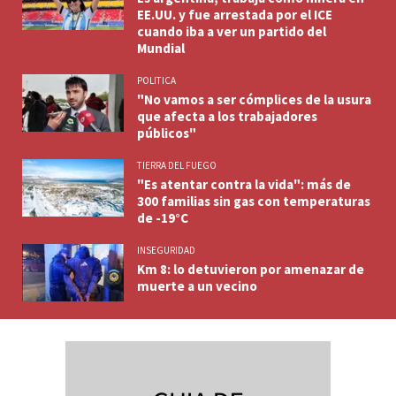
EE.UU. y fue arrestada por el ICE
cuando iba a ver un partido del
Mundial
POLITICA
"No vamos a ser cómplices de la usura
que afecta a los trabajadores
públicos"
TIERRA DEL FUEGO
"Es atentar contra la vida": más de
300 familias sin gas con temperaturas
de -19°C
INSEGURIDAD
Km 8: lo detuvieron por amenazar de
muerte a un vecino