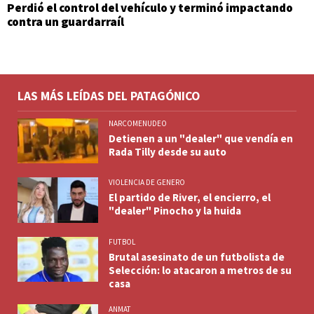
Perdió el control del vehículo y terminó impactando
contra un guardarraíl
LAS MÁS LEÍDAS DEL PATAGÓNICO
NARCOMENUDEO
Detienen a un "dealer" que vendía en
Rada Tilly desde su auto
VIOLENCIA DE GENERO
El partido de River, el encierro, el
"dealer" Pinocho y la huida
FUTBOL
Brutal asesinato de un futbolista de
Selección: lo atacaron a metros de su
casa
ANMAT