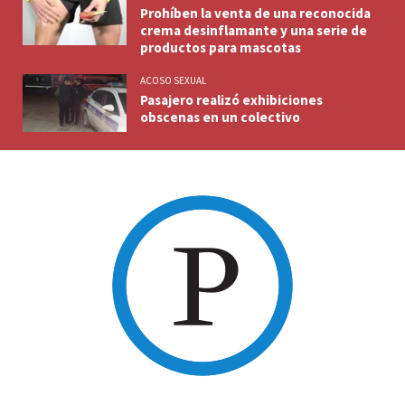
Prohíben la venta de una reconocida
crema desinflamante y una serie de
productos para mascotas
ACOSO SEXUAL
Pasajero realizó exhibiciones
obscenas en un colectivo