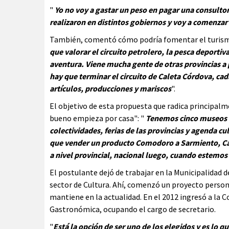
"
Yo no voy a gastar un peso en pagar una consultora
realizaron en distintos gobiernos y voy a comenzar
También, comentó cómo podría fomentar el turismo 
que valorar el circuito petrolero, la pesca deporti
aventura. Viene mucha gente de otras provincias a
hay que terminar el circuito de Caleta Córdova, ca
artículos, producciones y mariscos
".
El objetivo de esta propuesta que radica principalme
bueno empieza por casa": "
Tenemos cinco museos 
colectividades, ferias de las provincias y agenda c
que vender un producto Comodoro a Sarmiento, Cale
a nivel provincial, nacional luego, cuando estemos
El postulante dejó de trabajar en la Municipalidad 
sector de Cultura. Ahí, comenzó un proyecto persona
mantiene en la actualidad. En el 2012 ingresó a la 
Gastronómica, ocupando el cargo de secretario.
"
Está la opción de ser uno de los elegidos y es lo 