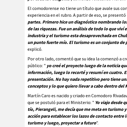
El comodorense no tiene un título que avale sus co
experiencia en el rubro. A partir de eso, se presentó 
partes. Primero hice un diagnóstico nombrando los 
de las riquezas. Fue un análisis de todo lo que viví
industria y el turismo esta desaprovechada en Chub
un punto fuerte mío. El turismo es un conjunto de 
explicó.
Por otro lado, comentó que su idea la comenzó a cre
público: "
yo creé el proyecto luego de la noticia que
información, luego lo recorté y resumí en cuatro. E
presentación. No hay nada repetitivo pero tiene u
conceptos y lo que quiero llevar a cabo dentro del 
Martín Caro es nacido y criado en Comodoro Rivadav
que se postuló para el Ministerio: "
Yo viajo desde q
tío, Pierangeli, me decía que me meta en turismo y 
acción para establecer los lazos de contacto entre 
turismo y luego, proyectar a futuro
".