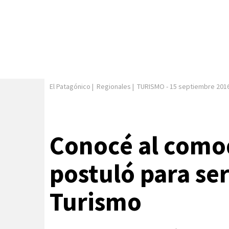
El Patagónico
|
Regionales
|
TURISMO
-
15 septiembre 201
Conocé al como
postuló para se
Turismo