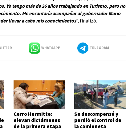
s. Yo tengo más de 26 años trabajando en Turismo, pero no
ocimiento. Me encantaría acompañar al gobernador Mario
oder llevar a cabo mis conocimientos
", finalizó.
ITTER
WHATSAPP
TELEGRAM
Cerro Hermitte:
Se descompensó y
de
elevan dictámenes
perdió el control de
za
de la primera etapa
la camioneta
de evaluación