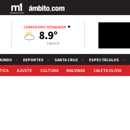
COMODORO RIVADAVIA
8.9°
16km/h
MUNDO
DEPORTES
SANTA CRUZ
ESPECTÁCULOS
TICA
AJUSTE
CULTURA
MALVINAS
CALETA OLIVIA