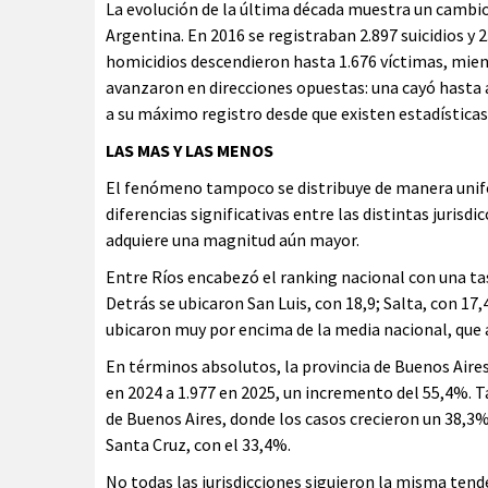
La evolución de la última década muestra un cambio
Argentina. En 2016 se registraban 2.897 suicidios y
homicidios descendieron hasta 1.676 víctimas, mientr
avanzaron en direcciones opuestas: una cayó hasta al
a su máximo registro desde que existen estadística
LAS MAS Y LAS MENOS
El fenómeno tampoco se distribuye de manera unifo
diferencias significativas entre las distintas juris
adquiere una magnitud aún mayor.
Entre Ríos encabezó el ranking nacional con una tas
Detrás se ubicaron San Luis, con 18,9; Salta, con 17,
ubicaron muy por encima de la media nacional, que a
En términos absolutos, la provincia de Buenos Aires
en 2024 a 1.977 en 2025, un incremento del 55,4%.
de Buenos Aires, donde los casos crecieron un 38,3%;
Santa Cruz, con el 33,4%.
No todas las jurisdicciones siguieron la misma tend