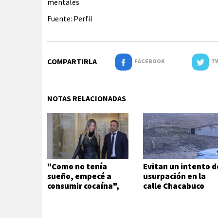
mentales.
Fuente: Perfil
COMPARTIRLA
FACEBOOK
TW
NOTAS RELACIONADAS
"Como no tenía
Evitan un intento d
sueño, empecé a
usurpación en la
consumir cocaína",
calle Chacabuco
afirmó Candela
Arizaga