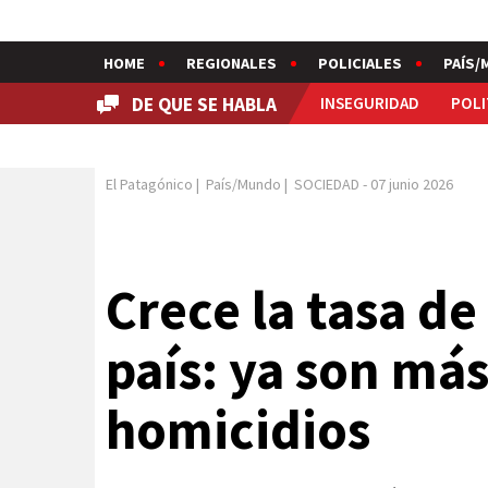
HOME
REGIONALES
POLICIALES
PAÍS/
DE QUE SE HABLA
INSEGURIDAD
POLI
El Patagónico
|
País/Mundo
|
SOCIEDAD
-
07 junio 2026
Crece la tasa de 
país: ya son más
homicidios