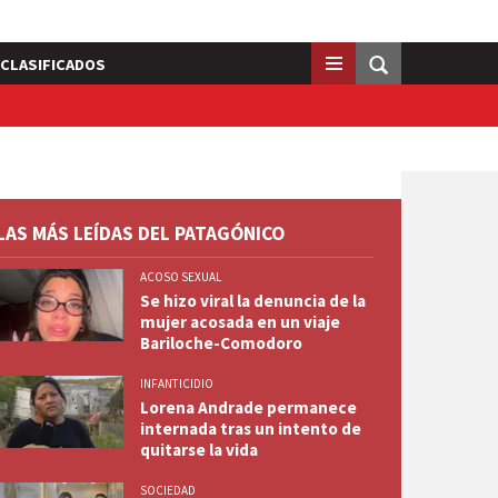
CLASIFICADOS
LAS MÁS LEÍDAS DEL PATAGÓNICO
ACOSO SEXUAL
Se hizo viral la denuncia de la
mujer acosada en un viaje
Bariloche-Comodoro
INFANTICIDIO
Lorena Andrade permanece
internada tras un intento de
quitarse la vida
SOCIEDAD