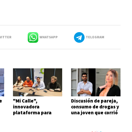
ITTER
WHATSAPP
TELEGRAM
e
"Mi Calle",
Discusión de pareja,
innovadora
consumo de drogas y
plataforma para
una joven que corrió
agilizar reclamos
semidesnuda
urbanos