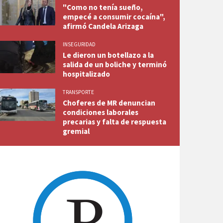
"Como no tenía sueño,
empecé a consumir cocaína",
afirmó Candela Arizaga
INSEGURIDAD
Le dieron un botellazo a la
salida de un boliche y terminó
hospitalizado
TRANSPORTE
Choferes de MR denuncian
condiciones laborales
precarias y falta de respuesta
gremial