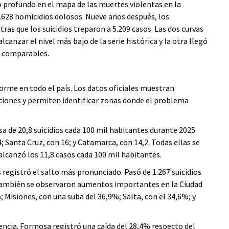
 profundo en el mapa de las muertes violentas en la
 2.628 homicidios dolosos. Nueve años después, los
as que los suicidios treparon a 5.209 casos. Las dos curvas
canzar el nivel más bajo de la serie histórica y la otra llegó
s comparables.
rme en todo el país. Los datos oficiales muestran
dicciones y permiten identificar zonas donde el problema
a de 20,8 suicidios cada 100 mil habitantes durante 2025.
4; Santa Cruz, con 16; y Catamarca, con 14,2. Todas ellas se
lcanzó los 11,8 casos cada 100 mil habitantes.
 registró el salto más pronunciado. Pasó de 1.267 suicidios
 También se observaron aumentos importantes en la Ciudad
 Misiones, con una suba del 36,9%; Salta, con el 34,6%; y
encia. Formosa registró una caída del 28,4% respecto del