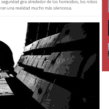
seguridad gira alrededor de los homicidios, los robos
estran una realidad mucho más silenciosa.