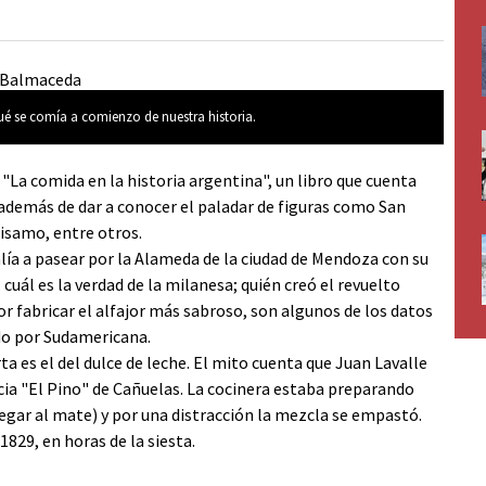
ué se comía a comienzo de nuestra historia.
"La comida en la historia argentina", un libro que cuenta
 además de dar a conocer el paladar de figuras como San
isamo, entre otros.
alía a pasear por la Alameda de la ciudad de Mendoza con su
uál es la verdad de la milanesa; quién creó el revuelto
r fabricar el alfajor más sabroso, son algunos de los datos
do por Sudamericana.
ta es el del dulce de leche. El mito cuenta que Juan Lavalle
cia "El Pino" de Cañuelas. La cocinera estaba preparando
regar al mate) y por una distracción la mezcla se empastó.
 1829, en horas de la siesta.