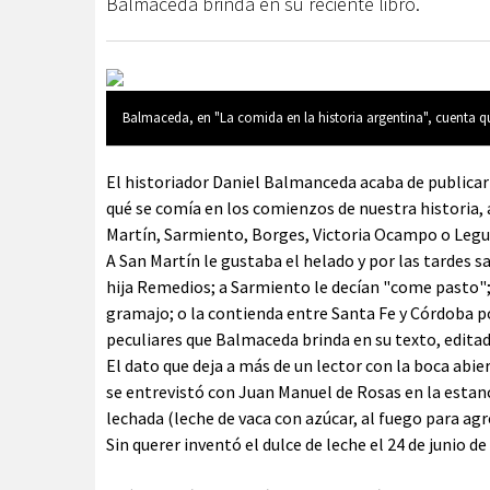
Balmaceda brinda en su reciente libro.
Balmaceda, en "La comida en la historia argentina", cuenta q
El historiador Daniel Balmanceda acaba de publicar 
qué se comía en los comienzos de nuestra historia,
Martín, Sarmiento, Borges, Victoria Ocampo o Legu
A San Martín le gustaba el helado y por las tardes s
hija Remedios; a Sarmiento le decían "come pasto"; c
gramajo; o la contienda entre Santa Fe y Córdoba po
peculiares que Balmaceda brinda en su texto, edita
El dato que deja a más de un lector con la boca abier
se entrevistó con Juan Manuel de Rosas en la estan
lechada (leche de vaca con azúcar, al fuego para ag
Sin querer inventó el dulce de leche el 24 de junio de