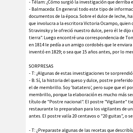
- Télam: ¿Cómo surgió la investigación que derriba e
- Balmaceda: En general todo este tipo de informac
documentos de la época. Sobre el dulce de leche, hab
que involucra a la escritora Victoria Ocampo, quien 
Stravinsky y le ofreció nuestro dulce, pero él le di
tierra". Luego encontré una correspondencia de To
en 1814 le pedía a un amigo cordobés que le enviara
inventó en 1829; o sea que 15 años antes, por lo men
SORPRESAS
- T: ¿Algunas de estas investigaciones te sorprendió
- B: Sí, la historia del queso y dulce, postre preferi
el de membrillo. Soy 'batatero', pero supe que el po
membrillo, porque la elaboración es mucho más sencil
título de "Postre nacional". El postre "Vigilante" t
restaurante lo preparaban para los vigilantes de u
antes. El postre valía 20 centavos o "20 guitas", o s
- T: ¿Preparaste algunas de las recetas que describís