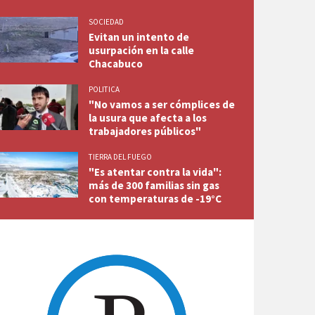
SOCIEDAD
Evitan un intento de
usurpación en la calle
Chacabuco
POLITICA
"No vamos a ser cómplices de
la usura que afecta a los
trabajadores públicos"
TIERRA DEL FUEGO
"Es atentar contra la vida":
más de 300 familias sin gas
con temperaturas de -19°C