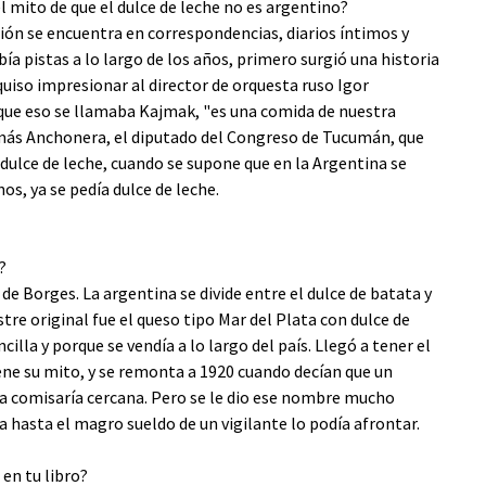
l mito de que el dulce de leche no es argentino?
ión se encuentra en correspondencias, diarios íntimos y
ía pistas a lo largo de los años, primero surgió una historia
quiso impresionar al director de orquesta ruso Igor
jo que eso se llamaba Kajmak, "es una comida de nuestra
más Anchonera, el diputado del Congreso de Tucumán, que
 dulce de leche, cuando se supone que en la Argentina se
os, ya se pedía dulce de leche.
?
do de Borges. La argentina se divide entre el dulce de batata y
stre original fue el queso tipo Mar del Plata con dulce de
la y porque se vendía a lo largo del país. Llegó a tener el
iene su mito, y se remonta a 1920 cuando decían que un
na comisaría cercana. Pero se le dio ese nombre mucho
ea hasta el magro sueldo de un vigilante lo podía afrontar.
 en tu libro?