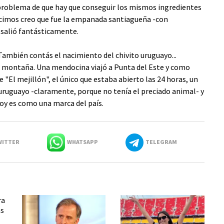
 problema de que hay que conseguir los mismos ingredientes
icimos creo que fue la empanada santiagueña -con
 salió fantásticamente.
 También contás el nacimiento del chivito uruguayo...
con montaña. Una mendocina viajó a Punta del Este y como
 "El mejillón", el único que estaba abierto las 24 horas, un
to uruguayo -claramente, porque no tenía el preciado animal- y
hoy es como una marca del país.
ITTER
WHATSAPP
TELEGRAM