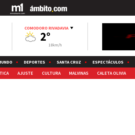
COMODORO RIVADAVIA
2°
18km/h
MUNDO
DEPORTES
SANTA CRUZ
ESPECTÁCULOS
TICA
AJUSTE
CULTURA
MALVINAS
CALETA OLIVIA