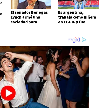
El senador Benegas
Es argentina,
de
Lynch armó una
trabaja como niñera
sociedad para
en EE.UU. y fue
venderle tierras a
arrestada por el ICE
extranjeros
cuando iba a ver un
partido del Mundial