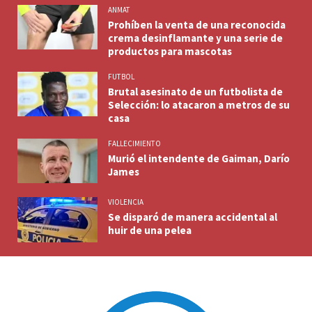
ANMAT
Prohíben la venta de una reconocida
crema desinflamante y una serie de
productos para mascotas
FUTBOL
Brutal asesinato de un futbolista de
Selección: lo atacaron a metros de su
casa
FALLECIMIENTO
Murió el intendente de Gaiman, Darío
James
VIOLENCIA
Se disparó de manera accidental al
huir de una pelea