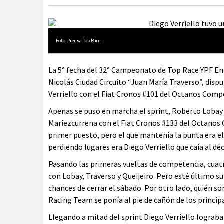
Foto: Prensa Top Race.
La 5° fecha del 32° Campeonato de Top Race YPF En
Nicolás Ciudad Circuito “Juan María Traverso”, disp
Verriello con el Fiat Cronos #101 del Octanos Comp
Apenas se puso en marcha el sprint, Roberto Lobay
Mariezcurrena con el Fiat Cronos #133 del Octanos
primer puesto, pero el que mantenía la punta era el
perdiendo lugares era Diego Verriello que caía al dé
Pasando las primeras vueltas de competencia, cuatr
con Lobay, Traverso y Queijeiro. Pero esté último s
chances de cerrar el sábado. Por otro lado, quién so
Racing Team se ponía al pie de cañón de los principa
Llegando a mitad del sprint Diego Verriello lograba