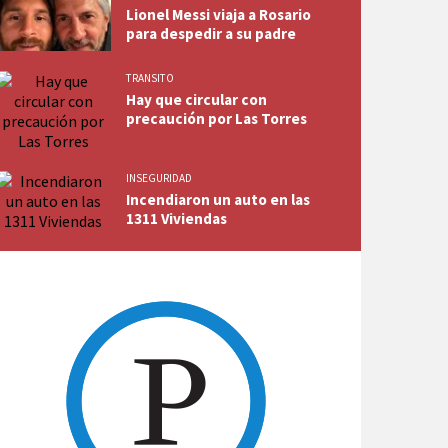
Lionel Messi viaja a Rosario
para despedir a su padre
TRANSITO
Hay que circular con
precaución por Las Torres
INSEGURIDAD
Incendiaron un auto en las
1311 Viviendas