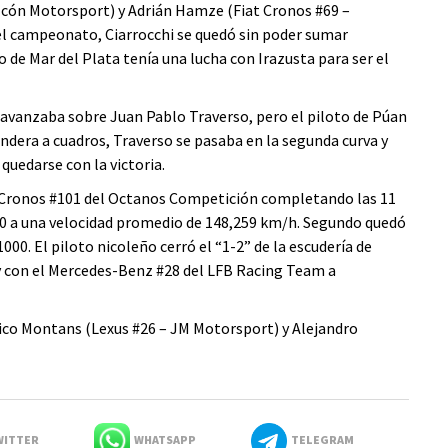
lcón Motorsport) y Adrián Hamze (Fiat Cronos #69 –
el campeonato, Ciarrocchi se quedó sin poder sumar
o de Mar del Plata tenía una lucha con Irazusta para ser el
y avanzaba sobre Juan Pablo Traverso, pero el piloto de Púan
andera a cuadros, Traverso se pasaba en la segunda curva y
 quedarse con la victoria.
Fiat Cronos #101 del Octanos Competición completando las 11
0 a una velocidad promedio de 148,259 km/h. Segundo quedó
000. El piloto nicoleño cerró el “1-2” de la escudería de
 con el Mercedes-Benz #28 del LFB Racing Team a
ico Montans (Lexus #26 – JM Motorsport) y Alejandro
ITTER
WHATSAPP
TELEGRAM