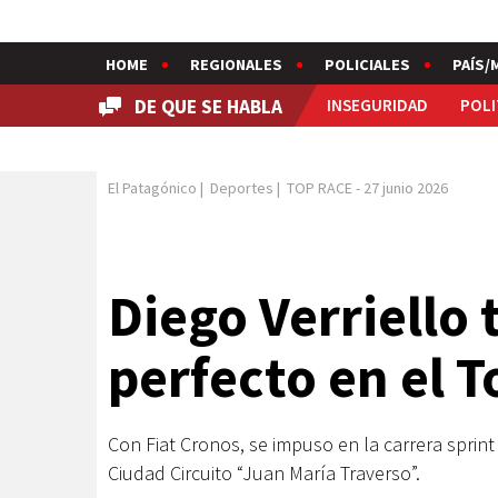
HOME
REGIONALES
POLICIALES
PAÍS/
DE QUE SE HABLA
INSEGURIDAD
POLI
El Patagónico
|
Deportes
|
TOP RACE
-
27 junio 2026
Diego Verriello
perfecto en el 
Con Fiat Cronos, se impuso en la carrera sprin
Ciudad Circuito “Juan María Traverso”.