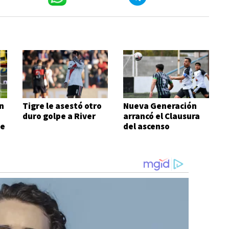
n
Tigre le asestó otro
Nueva Generación
duro golpe a River
arrancó el Clausura
de
del ascenso
ganándole al
campeón