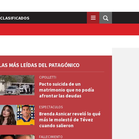
CLASIFICADOS
LAS MÁS LEÍDAS DEL PATAGÓNICO
CIPOLLETTI
Pacto suicida de un
matrimonio que no podía
afrontar las deudas
ESPECTACULOS
Brenda Asnicar reveló lo qué
más le molestó de Tévez
cuando salieron
FALLECIMIENTO