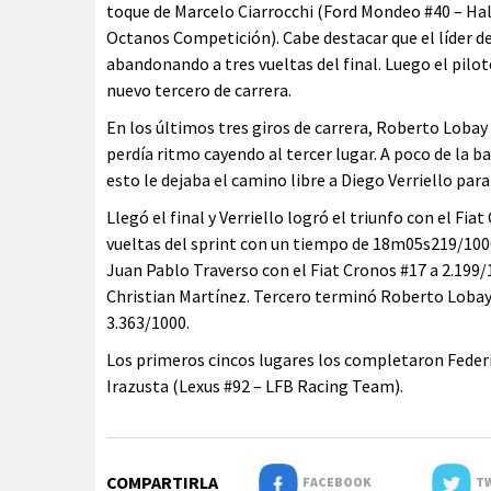
toque de Marcelo Ciarrocchi (Ford Mondeo #40 – Ha
Octanos Competición). Cabe destacar que el líder d
abandonando a tres vueltas del final. Luego el pilot
nuevo tercero de carrera.
En los últimos tres giros de carrera, Roberto Loba
perdía ritmo cayendo al tercer lugar. A poco de la b
esto le dejaba el camino libre a Diego Verriello para
Llegó el final y Verriello logró el triunfo con el 
vueltas del sprint con un tiempo de 18m05s219/100
Juan Pablo Traverso con el Fiat Cronos #17 a 2.199/1
Christian Martínez. Tercero terminó Roberto Lobay
3.363/1000.
Los primeros cincos lugares los completaron Feder
Irazusta (Lexus #92 – LFB Racing Team).
COMPARTIRLA
FACEBOOK
TW