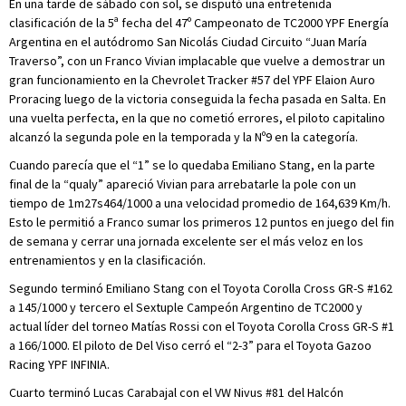
En una tarde de sábado con sol, se disputó una entretenida
clasificación de la 5ª fecha del 47º Campeonato de TC2000 YPF Energía
Argentina en el autódromo San Nicolás Ciudad Circuito “Juan María
Traverso”, con un Franco Vivian implacable que vuelve a demostrar un
gran funcionamiento en la Chevrolet Tracker #57 del YPF Elaion Auro
Proracing luego de la victoria conseguida la fecha pasada en Salta. En
una vuelta perfecta, en la que no cometió errores, el piloto capitalino
alcanzó la segunda pole en la temporada y la Nº9 en la categoría.
Cuando parecía que el “1” se lo quedaba Emiliano Stang, en la parte
final de la “qualy” apareció Vivian para arrebatarle la pole con un
tiempo de 1m27s464/1000 a una velocidad promedio de 164,639 Km/h.
Esto le permitió a Franco sumar los primeros 12 puntos en juego del fin
de semana y cerrar una jornada excelente ser el más veloz en los
entrenamientos y en la clasificación.
Segundo terminó Emiliano Stang con el Toyota Corolla Cross GR-S #162
a 145/1000 y tercero el Sextuple Campeón Argentino de TC2000 y
actual líder del torneo Matías Rossi con el Toyota Corolla Cross GR-S #1
a 166/1000. El piloto de Del Viso cerró el “2-3” para el Toyota Gazoo
Racing YPF INFINIA.
Cuarto terminó Lucas Carabajal con el VW Nivus #81 del Halcón