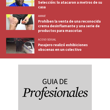
Selección: lo atacaron a metros de su
casa
ANMAT
Prohíben la venta de una reconocida
crema desinflamante y una serie de
productos para mascotas
ACOSO SEXUAL
Pasajero realizó exhibiciones
obscenas en un colectivo