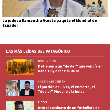
La judoca Samantha Acosta palpita el Mundial de
Ecuador
LAS MÁS LEÍDAS DEL PATAGÓNICO
NARCOMENUDEO
Detienen a un "dealer" que vendía en
Rada Tilly desde su auto
VIOLENCIA DE GENERO
El partido de River, el encierro, el
"dealer" Pinocho y la huida
FUTBOL
Brutal asesinato de un futbolista de