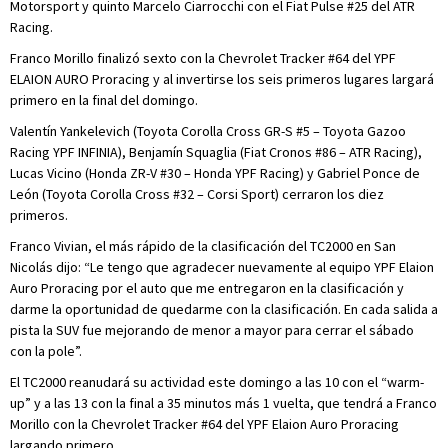
Motorsport y quinto Marcelo Ciarrocchi con el Fiat Pulse #25 del ATR
Racing.
Franco Morillo finalizó sexto con la Chevrolet Tracker #64 del YPF
ELAION AURO Proracing y al invertirse los seis primeros lugares largará
primero en la final del domingo.
Valentín Yankelevich (Toyota Corolla Cross GR-S #5 – Toyota Gazoo
Racing YPF INFINIA), Benjamín Squaglia (Fiat Cronos #86 – ATR Racing),
Lucas Vicino (Honda ZR-V #30 – Honda YPF Racing) y Gabriel Ponce de
León (Toyota Corolla Cross #32 – Corsi Sport) cerraron los diez
primeros.
Franco Vivian, el más rápido de la clasificación del TC2000 en San
Nicolás dijo: “Le tengo que agradecer nuevamente al equipo YPF Elaion
Auro Proracing por el auto que me entregaron en la clasificación y
darme la oportunidad de quedarme con la clasificación. En cada salida a
pista la SUV fue mejorando de menor a mayor para cerrar el sábado
con la pole”.
El TC2000 reanudará su actividad este domingo a las 10 con el “warm-
up” y a las 13 con la final a 35 minutos más 1 vuelta, que tendrá a Franco
Morillo con la Chevrolet Tracker #64 del YPF Elaion Auro Proracing
largando primero.