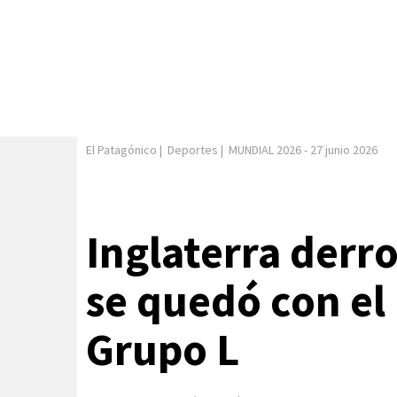
El Patagónico
|
Deportes
|
MUNDIAL 2026
-
27 junio 2026
Inglaterra derr
se quedó con el
Grupo L