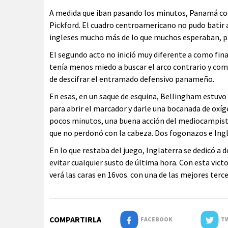
A medida que iban pasando los minutos, Panamá com
Pickford. El cuadro centroamericano no pudo batir a
ingleses mucho más de lo que muchos esperaban, pa
El segundo acto no inició muy diferente a como fin
tenía menos miedo a buscar el arco contrario y com
de descifrar el entramado defensivo panameño.
En esas, en un saque de esquina, Bellingham estuvo 
para abrir el marcador y darle una bocanada de oxíg
pocos minutos, una buena acción del mediocampista 
que no perdonó con la cabeza. Dos fogonazos e Ingla
En lo que restaba del juego, Inglaterra se dedicó a 
evitar cualquier susto de última hora. Con esta vict
verá las caras en 16vos. con una de las mejores terce
COMPARTIRLA
FACEBOOK
TW