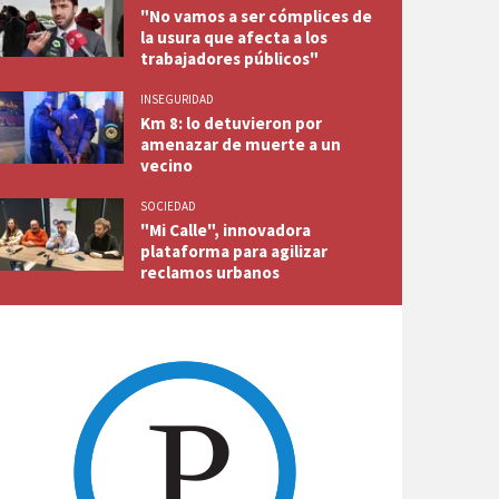
"No vamos a ser cómplices de
la usura que afecta a los
trabajadores públicos"
INSEGURIDAD
Km 8: lo detuvieron por
amenazar de muerte a un
vecino
SOCIEDAD
"Mi Calle", innovadora
plataforma para agilizar
reclamos urbanos