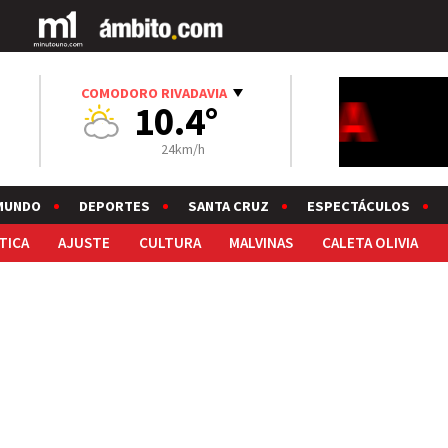
COMODORO RIVADAVIA
10.4°
24km/h
MUNDO
DEPORTES
SANTA CRUZ
ESPECTÁCULOS
TICA
AJUSTE
CULTURA
MALVINAS
CALETA OLIVIA