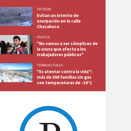
SOCIEDAD
Evitan un intento de
usurpación en la calle
Chacabuco
POLITICA
"No vamos a ser cómplices de
la usura que afecta a los
trabajadores públicos"
TIERRA DEL FUEGO
"Es atentar contra la vida":
más de 300 familias sin gas
con temperaturas de -19°C