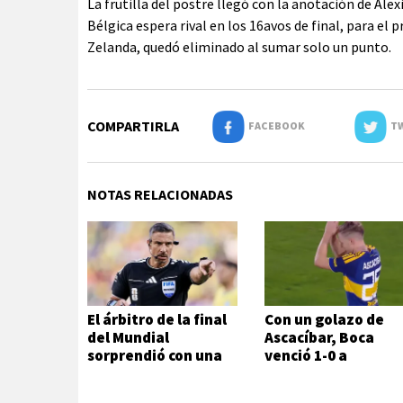
La frutilla del postre llegó con la anotación de Ale
Bélgica espera rival en los 16avos de final, para el 
Zelanda, quedó eliminado al sumar solo un punto.
COMPARTIRLA
FACEBOOK
TW
NOTAS RELACIONADAS
El árbitro de la final
Con un golazo de
del Mundial
Ascacíbar, Boca
sorprendió con una
venció 1-0 a
decisión inesperada
Estudiantes