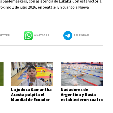
xis Saelemaekers, con asistencia de Lukaku. Con esta victoria,
próximo 1 de julio 2026, en Seattle. En cuanto a Nueva
ITTER
WHATSAPP
TELEGRAM
La judoca Samantha
Nadadores de
Acosta palpita el
Argentina y Rusia
Mundial de Ecuador
establecieron cuatro
records