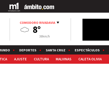
COMODORO RIVADAVIA
8°
38km/h
MUNDO
DEPORTES
SANTA CRUZ
ESPECTÁCULOS
TICA
AJUSTE
CULTURA
MALVINAS
CALETA OLIVIA