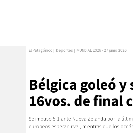
El Patagónico
|
Deportes
|
MUNDIAL 2026
-
27 junio 2026
Bélgica goleó y s
16vos. de final 
Se impuso 5-1 ante Nueva Zelanda por la últim
europeos esperan rival, mientras que los oceá