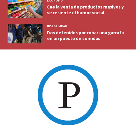
ECONOMIA
Cae la venta de productos masivos y
se resiente el humor social
INSEGURIDAD
Dos detenidos por robar una garrafa
en un puesto de comidas