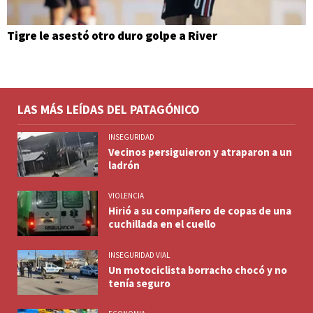
Tigre le asestó otro duro golpe a River
LAS MÁS LEÍDAS DEL PATAGÓNICO
INSEGURIDAD
Vecinos persiguieron y atraparon a un
ladrón
VIOLENCIA
Hirió a su compañero de copas de una
cuchillada en el cuello
INSEGURIDAD VIAL
Un motociclista borracho chocó y no
tenía seguro