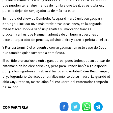
pudieron alinear arriba a jugadores como Strand Larsen u Oscar Bobb
que pueden tener algo menos de nombre que los ilustres titulares,
pero no dejan de ser jugadores de máxima élite.
En medio del show de Dembélé, Aasgaard marcó un buen gol para
Noruega. E incluso tuvo más tarde otras ocasiones, en la segunda
mitad Oscar Bobb le sacó un penalti a su marcador francés. El
problema ahí es que Maignan, además de un buen arquero, es un
excelente parador de penaltis, adivinó el tiro y cazó la pelota en el aire.
Y Francia terminó el encuentro con un gol más, en este caso de Doue,
que también quiso sumarse a esta fiesta.
El partido era una lucha entre ganadores, pues todos podían pensar de
antemano en los dieciseísavos, pero para Francia había algo especial
porque los jugadores miraban al banco y no estaba Didier Deschamps,
el ya legendario técnico, por el fallecimiento de su madre. Le guardó el
sitio Guy Stephan, tantos años fiel escudero del entrenador campeón
del mundo.
COMPARTIRLA