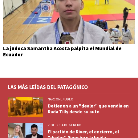
La judoca Samantha Acosta palpita el Mundial de
Ecuador
LAS MÁS LEÍDAS DEL PATAGÓNICO
NARCOMENUDEO
Detienen a un "dealer" que vendía en
Rada Tilly desde su auto
VIOLENCIA DE GENERO
El partido de River, el encierro, el
"dealer" Pinocho y la huida