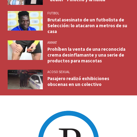
FUTBOL
Brutal asesinato de un futbolista de
Selección: lo atacaron a metros de su
casa
ANMAT
Prohíben la venta de una reconocida
crema desinflamante y una serie de
productos para mascotas
ACOSO SEXUAL
Pasajero realizó exhibiciones
obscenas en un colectivo