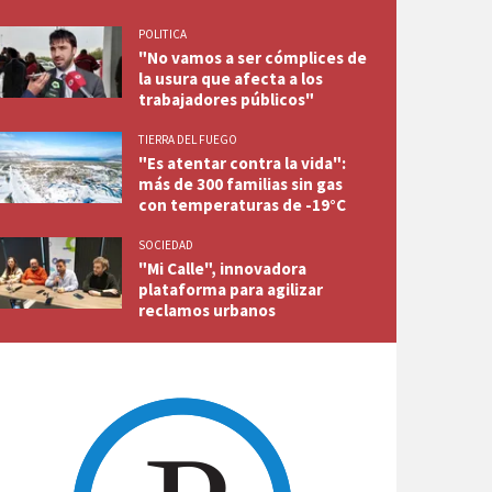
POLITICA
"No vamos a ser cómplices de
la usura que afecta a los
trabajadores públicos"
TIERRA DEL FUEGO
"Es atentar contra la vida":
más de 300 familias sin gas
con temperaturas de -19°C
SOCIEDAD
"Mi Calle", innovadora
plataforma para agilizar
reclamos urbanos