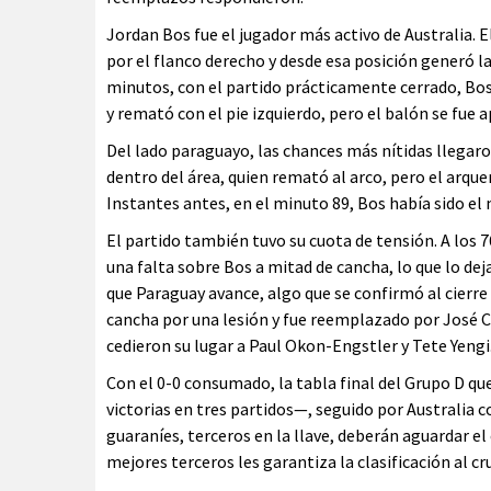
Jordan Bos fue el jugador más activo de Australia. E
por el flanco derecho y desde esa posición generó la
minutos, con el partido prácticamente cerrado, Bos 
y remató con el pie izquierdo, pero el balón se fue 
Del lado paraguayo, las chances más nítidas llegaron
dentro del área, quien remató al arco, pero el arq
Instantes antes, en el minuto 89, Bos había sido el 
El partido también tuvo su cuota de tensión. A los 
una falta sobre Bos a mitad de cancha, lo que lo de
que Paraguay avance, algo que se confirmó al cierr
cancha por una lesión y fue reemplazado por José Ca
cedieron su lugar a Paul Okon-Engstler y Tete Yengi
Con el 0-0 consumado, la tabla final del Grupo D 
victorias en tres partidos—, seguido por Australia c
guaraníes, terceros en la llave, deberán aguardar el
mejores terceros les garantiza la clasificación al cr