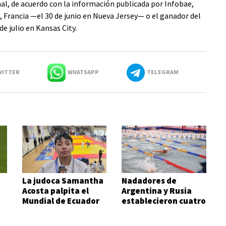
nal, de acuerdo con la información publicada por Infobae,
 Francia —el 30 de junio en Nueva Jersey— o el ganador del
e julio en Kansas City.
ITTER
WHATSAPP
TELEGRAM
La judoca Samantha
Nadadores de
Acosta palpita el
Argentina y Rusia
Mundial de Ecuador
establecieron cuatro
records