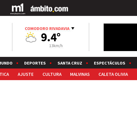
COMODORO RIVADAVIA
9.4°
13km/h
MUNDO
DEPORTES
SANTA CRUZ
ESPECTÁCULOS
TICA
AJUSTE
CULTURA
MALVINAS
CALETA OLIVIA