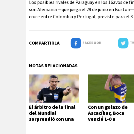
Los posibles rivales de Paraguay en los 16avos de fi
son Alemania —que juega el 29 de junio en Boston—,
cruce entre Colombia y Portugal, previsto para el 3 d
COMPARTIRLA
FACEBOOK
TW
NOTAS RELACIONADAS
El árbitro de la final
Con un golazo de
del Mundial
Ascacíbar, Boca
sorprendió con una
venció 1-0 a
decisión inesperada
Estudiantes