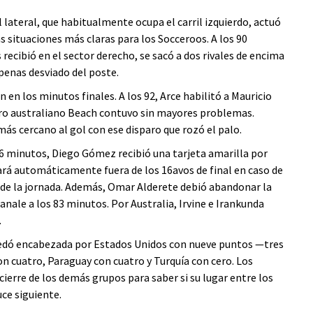
l lateral, que habitualmente ocupa el carril izquierdo, actuó
s situaciones más claras para los Socceroos. A los 90
recibió en el sector derecho, se sacó a dos rivales de encima
apenas desviado del poste.
 en los minutos finales. A los 92, Arce habilitó a Mauricio
uero australiano Beach contuvo sin mayores problemas.
más cercano al gol con ese disparo que rozó el palo.
76 minutos, Diego Gómez recibió una tarjeta amarilla por
jará automáticamente fuera de los 16avos de final en caso de
e de la jornada. Además, Omar Alderete debió abandonar la
nale a los 83 minutos. Por Australia, Irvine e Irankunda
.
quedó encabezada por Estados Unidos con nueve puntos —tres
on cuatro, Paraguay con cuatro y Turquía con cero. Los
 cierre de los demás grupos para saber si su lugar entre los
uce siguiente.