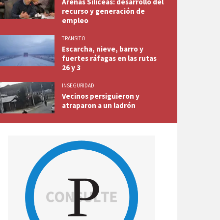
Arenas Silíceas: desarrollo del
recurso y generación de
empleo
TRANSITO
Escarcha, nieve, barro y
fuertes ráfagas en las rutas
26 y 3
INSEGURIDAD
Vecinos persiguieron y
atraparon a un ladrón