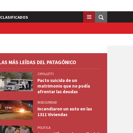
CLASIFICADOS
LAS MÁS LEÍDAS DEL PATAGÓNICO
CIPOLLETTI
Pacto suicida de un
matrimonio que no podía
afrontar las deudas
INSEGURIDAD
Incendiaron un auto en las
1311 Viviendas
POLITICA