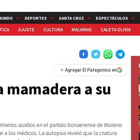
MUNDO
DEPORTES
SANTA CRUZ
ESPECTÁCULOS
TICA
AJUSTE
CULTURA
MALVINAS
CALETA OLIVIA
+
Agregar El Patagonico en
 la mamadera a su
primeros auxilios en el partido bonaerense de Moreno
ar a los médicos. La autopsia reveló que la criatura