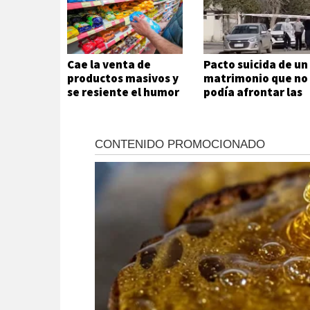
Cae la venta de
Pacto suicida de un
productos masivos y
matrimonio que no
se resiente el humor
podía afrontar las
social
deudas