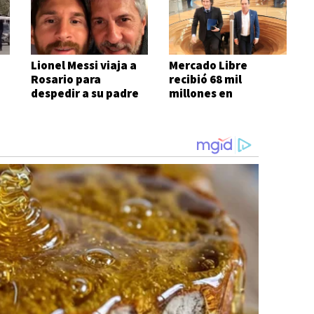
Lionel Messi viaja a
Mercado Libre
Rosario para
recibió 68 mil
despedir a su padre
millones en
subsidios del Estado
en seis meses