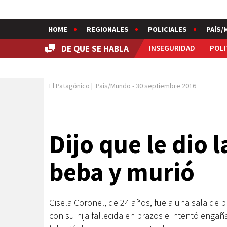
HOME
REGIONALES
POLICIALES
PAÍS/
DE QUE SE HABLA
INSEGURIDAD
POLI
El Patagónico
|
País/Mundo
-
30 septiembre 2016
Dijo que le dio
beba y murió
Gisela Coronel, de 24 años, fue a una sala de 
con su hija fallecida en brazos e intentó engañ