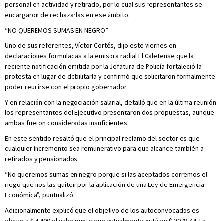
personal en actividad y retirado, por lo cual sus representantes se
encargaron de rechazarlas en ese ámbito.
“NO QUEREMOS SUMAS EN NEGRO”
Uno de sus referentes, Víctor Cortés, dijo este viernes en
declaraciones formuladas a la emisora radial El Caletense que la
reciente notificación emitida por la Jefatura de Policía fortaleció la
protesta en lugar de debilitarla y confirmó que solicitaron formalmente
poder reunirse con el propio gobernador.
Y en relación con la negociación salarial, detalló que en la última reunión
los representantes del Ejecutivo presentaron dos propuestas, aunque
ambas fueron consideradas insuficientes.
En este sentido resaltó que el principal reclamo del sector es que
cualquier incremento sea remunerativo para que alcance también a
retirados y pensionados.
“No queremos sumas en negro porque si las aceptados corremos el
riego que nos las quiten por la aplicación de una Ley de Emergencia
Económica”, puntualizó.
Adicionalmente explicó que el objetivo de los autoconvocados es
elevar a $ 4.400 el valor punto que actualmente está en $ 2078,44. La