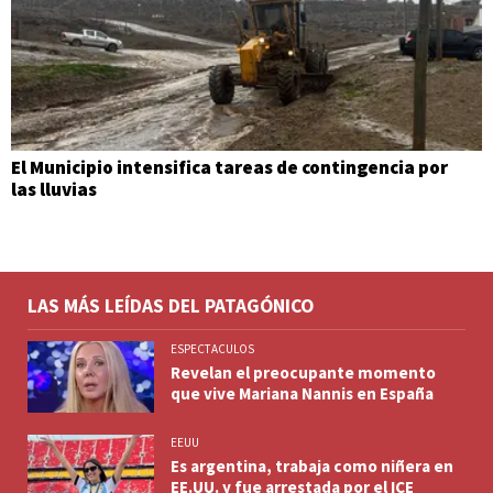
El Municipio intensifica tareas de contingencia por
las lluvias
LAS MÁS LEÍDAS DEL PATAGÓNICO
ESPECTACULOS
Revelan el preocupante momento
que vive Mariana Nannis en España
EEUU
Es argentina, trabaja como niñera en
EE.UU. y fue arrestada por el ICE