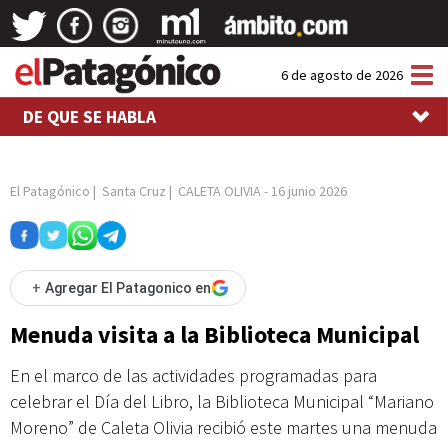
Tog
6 de agosto de 2026
nav
DE QUE SE HABLA
El Patagónico
|
Santa Cruz
|
CALETA OLIVIA
-
16 junio 2026
+
Agregar El Patagonico en
Menuda visita a la Biblioteca Municipal
En el marco de las actividades programadas para
celebrar el Día del Libro, la Biblioteca Municipal “Mariano
Moreno” de Caleta Olivia recibió este martes una menuda