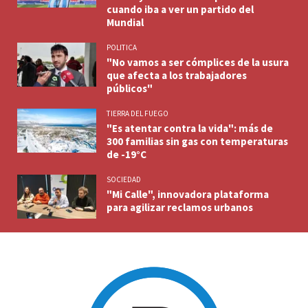
cuando iba a ver un partido del
Mundial
POLITICA
"No vamos a ser cómplices de la usura
que afecta a los trabajadores
públicos"
TIERRA DEL FUEGO
"Es atentar contra la vida": más de
300 familias sin gas con temperaturas
de -19°C
SOCIEDAD
"Mi Calle", innovadora plataforma
para agilizar reclamos urbanos