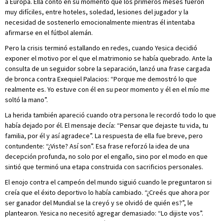
a Europa. Ella contó en su momento que los primeros meses fueron
muy difíciles, entre hoteles, soledad, lesiones del jugador y la
necesidad de sostenerlo emocionalmente mientras él intentaba
afirmarse en el fútbol alemán.
Pero la crisis terminó estallando en redes, cuando Yesica decidió
exponer el motivo por el que el matrimonio se había quebrado. Ante la
consulta de un seguidor sobre la separación, lanzó una frase cargada
de bronca contra Exequiel Palacios: “Porque me demostró lo que
realmente es. Yo estuve con él en su peor momento y él en el mío me
soltó la mano”.
La herida también apareció cuando otra persona le recordó todo lo que
había dejado por él. El mensaje decía: “Pensar que dejaste tu vida, tu
familia, por él y así agradece”. La respuesta de ella fue breve, pero
contundente: “¿Viste? Así son”. Esa frase reforzó la idea de una
decepción profunda, no solo por el engaño, sino por el modo en que
sintió que terminó una etapa construida con sacrificios personales.
El enojo contra el campeón del mundo siguió cuando le preguntaron si
creía que el éxito deportivo lo había cambiado. “¿Creés que ahora por
ser ganador del Mundial se la creyó y se olvidó de quién es?”, le
plantearon. Yesica no necesitó agregar demasiado: “Lo dijiste vos”.