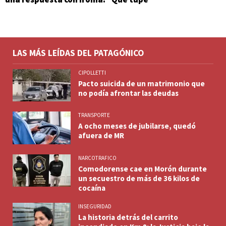
LAS MÁS LEÍDAS DEL PATAGÓNICO
CIPOLLETTI
Pacto suicida de un matrimonio que
no podía afrontar las deudas
TRANSPORTE
A ocho meses de jubilarse, quedó
afuera de MR
NARCOTRAFICO
Comodorense cae en Morón durante
un secuestro de más de 36 kilos de
cocaína
INSEGURIDAD
La historia detrás del carrito