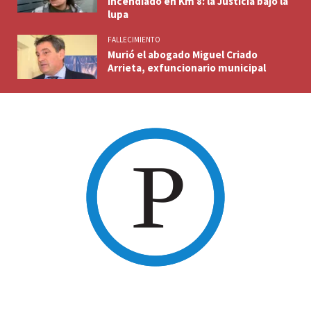
incendiado en Km 8: la Justicia bajo la
lupa
FALLECIMIENTO
Murió el abogado Miguel Criado
Arrieta, exfuncionario municipal