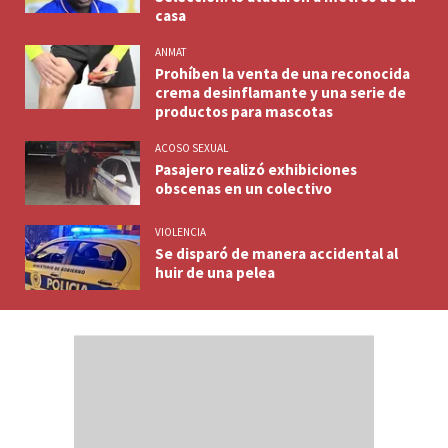
casa
ANMAT
Prohíben la venta de una reconocida
crema desinflamante y una serie de
productos para mascotas
ACOSO SEXUAL
Pasajero realizó exhibiciones
obscenas en un colectivo
VIOLENCIA
Se disparó de manera accidental al
huir de una pelea