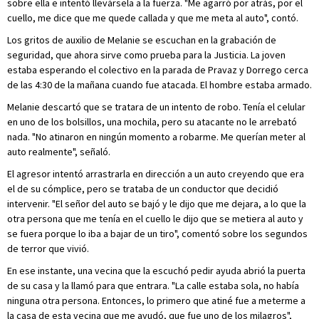
sobre ella e intentó llevársela a la fuerza. "Me agarró por atrás, por el
cuello, me dice que me quede callada y que me meta al auto", contó.
Los gritos de auxilio de Melanie se escuchan en la grabación de
seguridad, que ahora sirve como prueba para la Justicia. La joven
estaba esperando el colectivo en la parada de Pravaz y Dorrego cerca
de las 4:30 de la mañana cuando fue atacada. El hombre estaba armado.
Melanie descartó que se tratara de un intento de robo. Tenía el celular
en uno de los bolsillos, una mochila, pero su atacante no le arrebató
nada. "No atinaron en ningún momento a robarme. Me querían meter al
auto realmente", señaló.
El agresor intentó arrastrarla en dirección a un auto creyendo que era
el de su cómplice, pero se trataba de un conductor que decidió
intervenir. "El señor del auto se bajó y le dijo que me dejara, a lo que la
otra persona que me tenía en el cuello le dijo que se metiera al auto y
se fuera porque lo iba a bajar de un tiro", comentó sobre los segundos
de terror que vivió.
En ese instante, una vecina que la escuchó pedir ayuda abrió la puerta
de su casa y la llamó para que entrara. "La calle estaba sola, no había
ninguna otra persona. Entonces, lo primero que atiné fue a meterme a
la casa de esta vecina que me ayudó, que fue uno de los milagros",