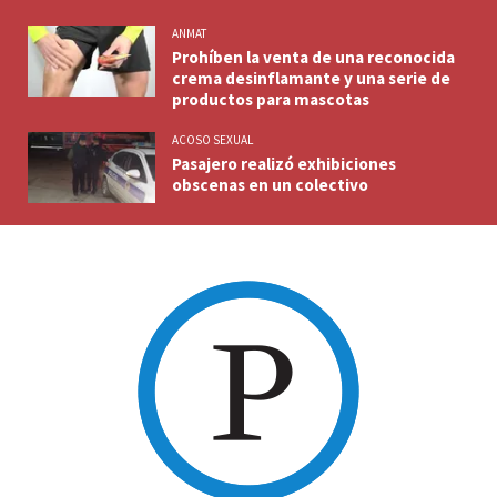
ANMAT
Prohíben la venta de una reconocida
crema desinflamante y una serie de
productos para mascotas
ACOSO SEXUAL
Pasajero realizó exhibiciones
obscenas en un colectivo