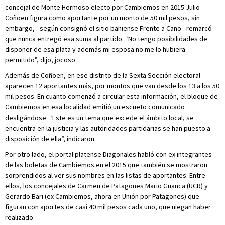
concejal de Monte Hermoso electo por Cambiemos en 2015 Julio
Coñoen figura como aportante por un monto de 50 mil pesos, sin
embargo, –según consignó el sitio bahiense Frente a Cano– remarcó
que nunca entregó esa suma al partido. “No tengo posibilidades de
disponer de esa plata y además mi esposa no me lo hubiera
permitido”, dijo, jocoso.
Además de Coñoen, en ese distrito de la Sexta Sección electoral
aparecen 12 aportantes más, por montos que van desde los 13 a los 50
mil pesos. En cuanto comenzó a circular esta información, el bloque de
Cambiemos en esa localidad emitió un escueto comunicado
desligándose: “Este es un tema que excede el ámbito local, se
encuentra en la justicia y las autoridades partidarias se han puesto a
disposición de ella”, indicaron.
Por otro lado, el portal platense Diagonales habló con ex integrantes
de las boletas de Cambiemos en el 2015 que también se mostraron
sorprendidos al ver sus nombres en las listas de aportantes. Entre
ellos, los concejales de Carmen de Patagones Mario Guanca (UCR) y
Gerardo Bari (ex Cambiemos, ahora en Unión por Patagones) que
figuran con aportes de casi 40 mil pesos cada uno, que niegan haber
realizado.