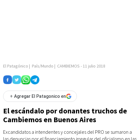
El Patagónico
|
País/Mundo
|
CAMBIEMOS
-
11 julio 2018
+
Agregar El Patagonico en
El escándalo por donantes truchos de
Cambiemos en Buenos Aires
Excandidatos a intendentes y concejales del PRO se sumaron a
las denuncias por el financiamiento irregular del oficialismo en las