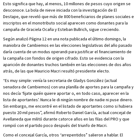
Esto significa que hay, al menos, 10 millones de pesos cuyo origen se
desconoce. La bola de nieve iniciada con la investigación de El
Destape, que reveló que más de 800 beneficiarios de planes sociales e
inscriptos en el monotributo social aparecen como donantes para la
campaña de Graciela Ocaña y Esteban Bullrich, sigue creciendo.
Según analizó Página 12 en una nota publicada el último domingo, la
maniobra de Cambiemos en las elecciones legislativas del año pasado
daría cuenta de un modus operandi para justificar el financiamiento de
la campaña con fondos de origen cifrado. Esto se evidencia con la
aparición de donantes truchos también en las elecciones de dos años
atrás, de las que Mauricio Macri resultó presidente electo.
“Es muy simple: venía la secretaria de Gladys González (actual
senadora de Cambiemos) con una planilla de aportes para la campaña y
nos decía ‘fijate quién quiere aportar o, en todo caso, aparecer en la
lista de aportantes’. Nunca le di ningún nombre de nadie ni puse dinero.
Sin embargo, me encontré en el listado de aportantes como si hubiera
puesto 20 mil pesos”, afirmó Roberto Daniel García, actual concejal de
Avellaneda que militó durante catorce años en las filas del PRO y que
rompió con el partido poco después del triunfo de Macri.
Como el concejal García, otros “arrepentidos” salieron a hablar. El