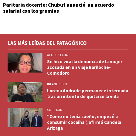
Paritaria docente: Chubut anunció un acuerdo
salarial con los gremios
LAS MÁS LEÍDAS DEL PATAGÓNICO
ACOSO SEXUAL
Se hizo viral la denuncia de la mujer
acosada en un viaje Bariloche-
Comodoro
INFANTICIDIO
Lorena Andrade permanece internada
tras un intento de quitarse la vida
SOCIEDAD
"Como no tenía sueño, empecé a
consumir cocaína", afirmó Candela
Arizaga