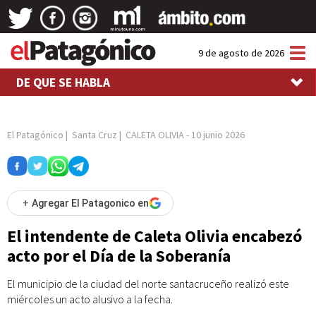
Tog
9 de agosto de 2026
nav
DE QUE SE HABLA
El Patagónico
|
Santa Cruz
|
CALETA OLIVIA
-
10 junio 2026
+
Agregar El Patagonico en
El intendente de Caleta Olivia encabezó
acto por el Día de la Soberanía
El municipio de la ciudad del norte santacruceño realizó este
miércoles un acto alusivo a la fecha.