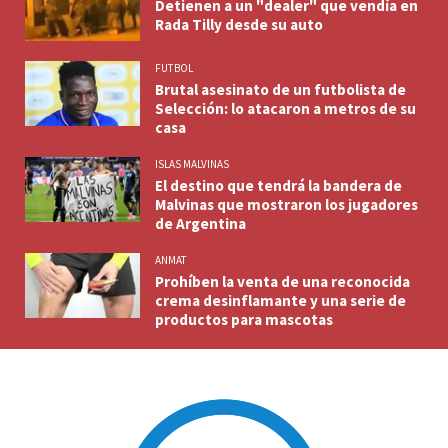
Detienen a un "dealer" que vendía en
Rada Tilly desde su auto
FUTBOL
Brutal asesinato de un futbolista de
Selección: lo atacaron a metros de su
casa
ISLAS MALVINAS
El destino que tendrá la bandera de
Malvinas que mostraron los jugadores
de Argentina
ANMAT
Prohíben la venta de una reconocida
crema desinflamante y una serie de
productos para mascotas