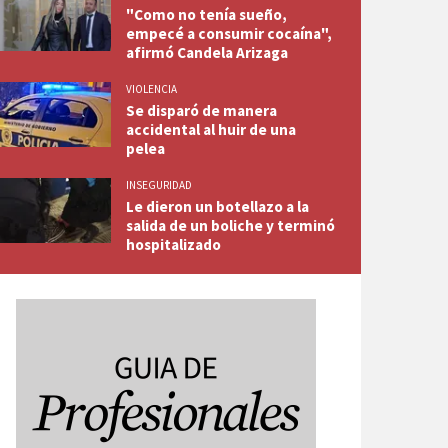
"Como no tenía sueño,
empecé a consumir cocaína",
afirmó Candela Arizaga
VIOLENCIA
Se disparó de manera
accidental al huir de una
pelea
INSEGURIDAD
Le dieron un botellazo a la
salida de un boliche y terminó
hospitalizado