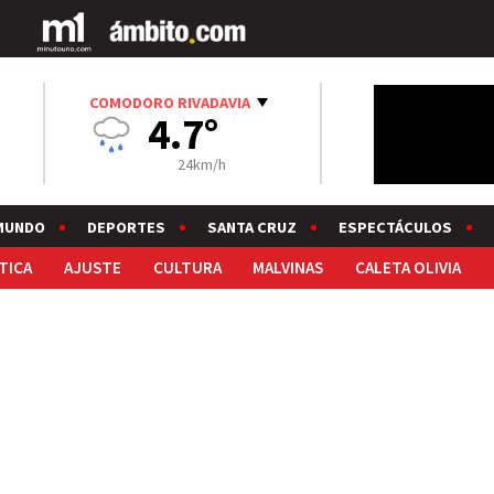
COMODORO RIVADAVIA
4.7°
24km/h
MUNDO
DEPORTES
SANTA CRUZ
ESPECTÁCULOS
TICA
AJUSTE
CULTURA
MALVINAS
CALETA OLIVIA