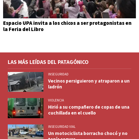
Espacio UPA invita a los chicos a ser protagonistas en
la Feria del Libro
LAS MÁS LEÍDAS DEL PATAGÓNICO
INSEGURIDAD
Vecinos persiguieron y atraparon a un
ladrón
VIOLENCIA
Hirió a su compañero de copas de una
cuchillada en el cuello
INSEGURIDAD VIAL
Un motociclista borracho chocó y no