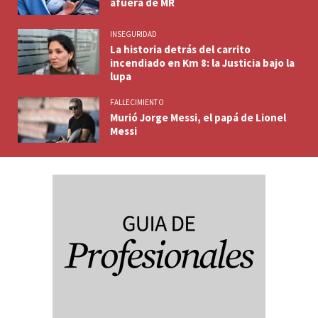
afuera de MR
INSEGURIDAD
La historia detrás del carrito
incendiado en Km 8: la Justicia bajo la
lupa
FALLECIMIENTO
Murió Jorge Messi, el papá de Lionel
Messi