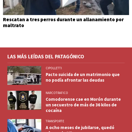
Rescatan a tres perros durante un allanamiento por
maltrato
LAS MÁS LEÍDAS DEL PATAGÓNICO
CIPOLLETTI
Pacto suicida de un matrimonio que
no podía afrontar las deudas
NARCOTRAFICO
Comodorense cae en Morón durante
un secuestro de más de 36 kilos de
cocaína
TRANSPORTE
A ocho meses de jubilarse, quedó