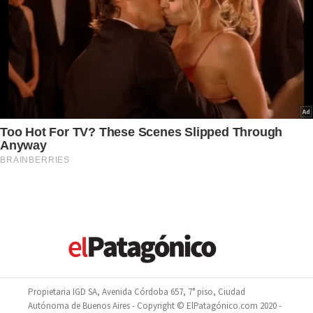
Propietaria IGD SA, Avenida Córdoba 657, 7° piso, Ciudad
Autónoma de Buenos Aires - Copyright © ElPatagónico.com 2020 -