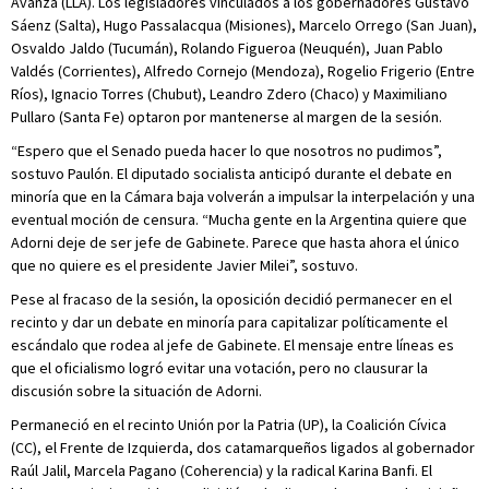
Avanza (LLA). Los legisladores vinculados a los gobernadores Gustavo
Sáenz (Salta), Hugo Passalacqua (Misiones), Marcelo Orrego (San Juan),
Osvaldo Jaldo (Tucumán), Rolando Figueroa (Neuquén), Juan Pablo
Valdés (Corrientes), Alfredo Cornejo (Mendoza), Rogelio Frigerio (Entre
Ríos), Ignacio Torres (Chubut), Leandro Zdero (Chaco) y Maximiliano
Pullaro (Santa Fe) optaron por mantenerse al margen de la sesión.
“Espero que el Senado pueda hacer lo que nosotros no pudimos”,
sostuvo Paulón. El diputado socialista anticipó durante el debate en
minoría que en la Cámara baja volverán a impulsar la interpelación y una
eventual moción de censura. “Mucha gente en la Argentina quiere que
Adorni deje de ser jefe de Gabinete. Parece que hasta ahora el único
que no quiere es el presidente Javier Milei”, sostuvo.
Pese al fracaso de la sesión, la oposición decidió permanecer en el
recinto y dar un debate en minoría para capitalizar políticamente el
escándalo que rodea al jefe de Gabinete. El mensaje entre líneas es
que el oficialismo logró evitar una votación, pero no clausurar la
discusión sobre la situación de Adorni.
Permaneció en el recinto Unión por la Patria (UP), la Coalición Cívica
(CC), el Frente de Izquierda, dos catamarqueños ligados al gobernador
Raúl Jalil, Marcela Pagano (Coherencia) y la radical Karina Banfi. El