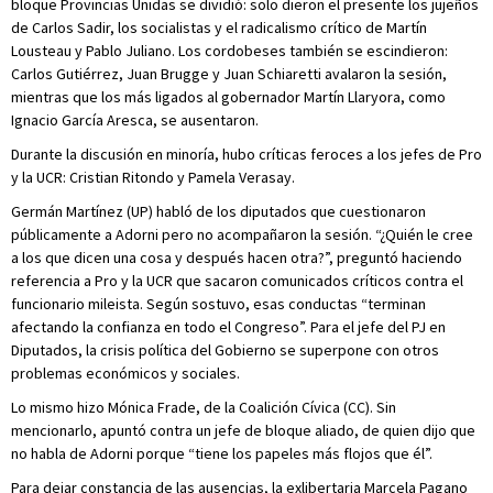
bloque Provincias Unidas se dividió: solo dieron el presente los jujeños
de Carlos Sadir, los socialistas y el radicalismo crítico de Martín
Lousteau y Pablo Juliano. Los cordobeses también se escindieron:
Carlos Gutiérrez, Juan Brugge y Juan Schiaretti avalaron la sesión,
mientras que los más ligados al gobernador Martín Llaryora, como
Ignacio García Aresca, se ausentaron.
Durante la discusión en minoría, hubo críticas feroces a los jefes de Pro
y la UCR: Cristian Ritondo y Pamela Verasay.
Germán Martínez (UP) habló de los diputados que cuestionaron
públicamente a Adorni pero no acompañaron la sesión. “¿Quién le cree
a los que dicen una cosa y después hacen otra?”, preguntó haciendo
referencia a Pro y la UCR que sacaron comunicados críticos contra el
funcionario mileista. Según sostuvo, esas conductas “terminan
afectando la confianza en todo el Congreso”. Para el jefe del PJ en
Diputados, la crisis política del Gobierno se superpone con otros
problemas económicos y sociales.
Lo mismo hizo Mónica Frade, de la Coalición Cívica (CC). Sin
mencionarlo, apuntó contra un jefe de bloque aliado, de quien dijo que
no habla de Adorni porque “tiene los papeles más flojos que él”.
Para dejar constancia de las ausencias, la exlibertaria Marcela Pagano