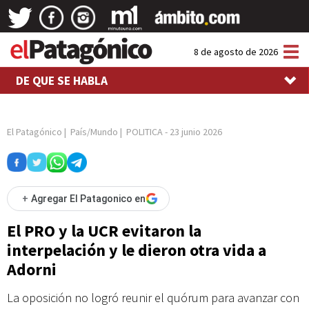
Tog
8 de agosto de 2026
nav
DE QUE SE HABLA
El Patagónico
|
País/Mundo
|
POLITICA
-
23 junio 2026
+
Agregar El Patagonico en
El PRO y la UCR evitaron la
interpelación y le dieron otra vida a
Adorni
La oposición no logró reunir el quórum para avanzar con