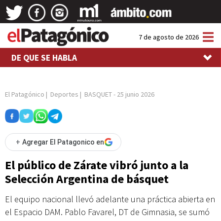
Tog
7 de agosto de 2026
nav
DE QUE SE HABLA
El Patagónico
|
Deportes
|
BASQUET
-
25 junio 2026
+
Agregar El Patagonico en
El público de Zárate vibró junto a la
Selección Argentina de básquet
El equipo nacional llevó adelante una práctica abierta en
el Espacio DAM. Pablo Favarel, DT de Gimnasia, se sumó