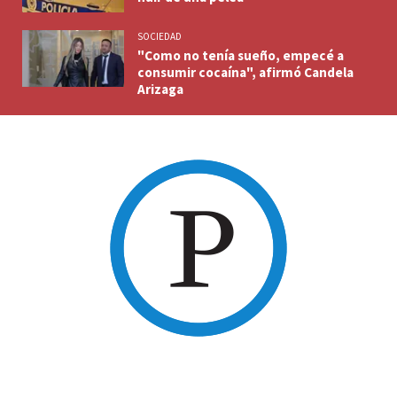
SOCIEDAD
"Como no tenía sueño, empecé a
consumir cocaína", afirmó Candela
Arizaga