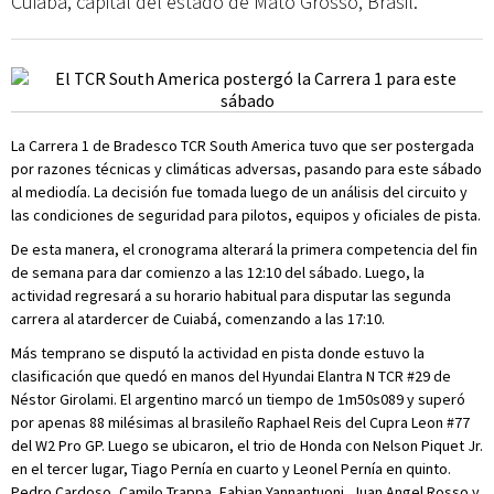
Cuiabá, capital del estado de Mato Grosso, Brasil.
La Carrera 1 de Bradesco TCR South America tuvo que ser postergada
por razones técnicas y climáticas adversas, pasando para este sábado
al mediodía. La decisión fue tomada luego de un análisis del circuito y
las condiciones de seguridad para pilotos, equipos y oficiales de pista.
De esta manera, el cronograma alterará la primera competencia del fin
de semana para dar comienzo a las 12:10 del sábado. Luego, la
actividad regresará a su horario habitual para disputar las segunda
carrera al atardercer de Cuiabá, comenzando a las 17:10.
Más temprano se disputó la actividad en pista donde estuvo la
clasificación que quedó en manos del Hyundai Elantra N TCR #29 de
Néstor Girolami. El argentino marcó un tiempo de 1m50s089 y superó
por apenas 88 milésimas al brasileño Raphael Reis del Cupra Leon #77
del W2 Pro GP. Luego se ubicaron, el trio de Honda con Nelson Piquet Jr.
en el tercer lugar, Tiago Pernía en cuarto y Leonel Pernía en quinto.
Pedro Cardoso, Camilo Trappa, Fabian Yannantuoni, Juan Angel Rosso y