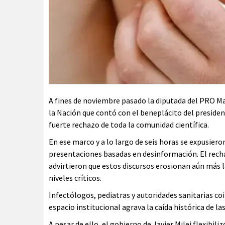
A fines de noviembre pasado la diputada del PRO Ma
la Nación que contó con el beneplácito del preside
fuerte rechazo de toda la comunidad científica.
En ese marco y a lo largo de seis horas se expusiero
presentaciones basadas en desinformación. El rechaz
advirtieron que estos discursos erosionan aún más l
niveles críticos.
Infectólogos, pediatras y autoridades sanitarias co
espacio institucional agrava la caída histórica de la
A pesar de ello, el gobierno de Javier Milei flexibili