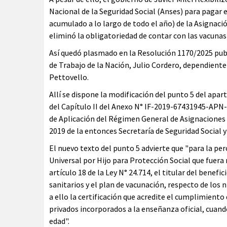
Nacional de la Seguridad Social (Anses) para pagar
acumulado a lo largo de todo el año) de la Asignació
eliminó la obligatoriedad de contar con las vacunas 
Así quedó plasmado en la Resolución 1170/2025 publi
de Trabajo de la Nación, Julio Cordero, dependien
Pettovello.
Allí se dispone la modificación del punto 5 del apa
del Capítulo II del Anexo N° IF-2019-67431945-A
de Aplicación del Régimen General de Asignaciones F
2019 de la entonces Secretaría de Seguridad Social y
El nuevo texto del punto 5 advierte que "para la p
Universal por Hijo para Protección Social que fuera r
artículo 18 de la Ley N° 24.714, el titular del benef
sanitarios y el plan de vacunación, respecto de los
a ello la certificación que acredite el cumplimiento
privados incorporados a la enseñanza oficial, cuando
edad".