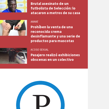
Brutal asesinato de un
futbolista de Selección: lo
atacaron a metros de su casa
ANMAT
Prohíben la venta de una
reconocida crema
desinflamante y una serie de
productos para mascotas
ACOSO SEXUAL
Pasajero realizó exhibiciones
obscenas en un colectivo