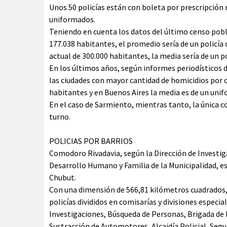
Unos 50 policías están con boleta por prescripción m
uniformados.
Teniendo en cuenta los datos del último censo pobl
177.038 habitantes, el promedio sería de un policía
actual de 300.000 habitantes, la media sería de un p
En los últimos años, según informes periodísticos 
las ciudades con mayor cantidad de homicidios por c
habitantes y en Buenos Aires la media es de un uni
En el caso de Sarmiento, mientras tanto, la única co
turno.
POLICIAS POR BARRIOS
Comodoro Rivadavia, según la Dirección de Investigac
Desarrollo Humano y Familia de la Municipalidad, es
Chubut.
Con una dimensión de 566,81 kilómetros cuadrados, e
policías divididos en comisarías y divisiones especi
Investigaciones, Búsqueda de Personas, Brigada de D
Sustracción de Automotores, Alcaidía Policial, Segu