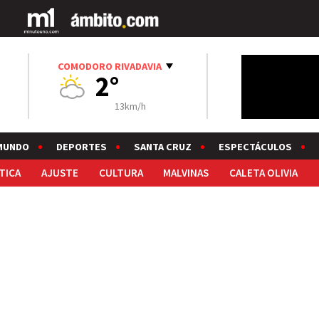
COMODORO RIVADAVIA
2°
13km/h
MUNDO
DEPORTES
SANTA CRUZ
ESPECTÁCULOS
TICA
AJUSTE
CULTURA
MALVINAS
CALETA OLIVIA