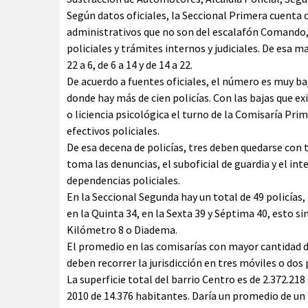
Según datos oficiales, la Seccional Primera cuenta 
administrativos que no son del escalafón Comando, 
policiales y trámites internos y judiciales. De esa m
22 a 6, de 6 a 14 y de 14 a 22.
De acuerdo a fuentes oficiales, el número es muy ba
donde hay más de cien policías. Con las bajas que ex
o liciencia psicológica el turno de la Comisaría Prim
efectivos policiales.
De esa decena de policías, tres deben quedarse con t
toma las denuncias, el suboficial de guardia y el in
dependencias policiales.
En la Seccional Segunda hay un total de 49 policías,
en la Quinta 34, en la Sexta 39 y Séptima 40, esto s
Kilómetro 8 o Diadema.
El promedio en las comisarías con mayor cantidad de
deben recorrer la jurisdicción en tres móviles o dos
La superficie total del barrio Centro es de 2.372.2
2010 de 14.376 habitantes. Daría un promedio de un p