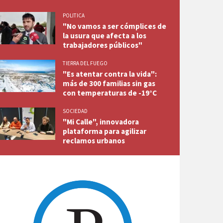
POLITICA
"No vamos a ser cómplices de
la usura que afecta a los
trabajadores públicos"
TIERRA DEL FUEGO
"Es atentar contra la vida":
más de 300 familias sin gas
con temperaturas de -19°C
SOCIEDAD
"Mi Calle", innovadora
plataforma para agilizar
reclamos urbanos