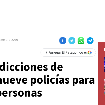
tiembre 2016
+
Agregar El Patagonico en
sdicciones de
ueve policías para
 personas