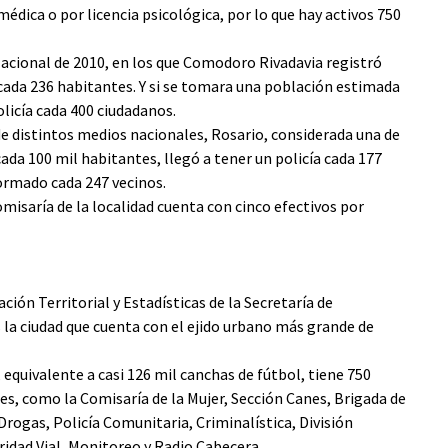
édica o por licencia psicológica, por lo que hay activos 750
acional de 2010, en los que Comodoro Rivadavia registró
 cada 236 habitantes. Y si se tomara una población estimada
olicía cada 400 ciudadanos.
de distintos medios nacionales, Rosario, considerada una de
ada 100 mil habitantes, llegó a tener un policía cada 177
formado cada 247 vecinos.
misaría de la localidad cuenta con cinco efectivos por
ión Territorial y Estadísticas de la Secretaría de
 la ciudad que cuenta con el ejido urbano más grande de
quivalente a casi 126 mil canchas de fútbol, tiene 750
ales, como la Comisaría de la Mujer, Sección Canes, Brigada de
rogas, Policía Comunitaria, Criminalística, División
ridad Vial, Monitoreo y Radio Cabecera.