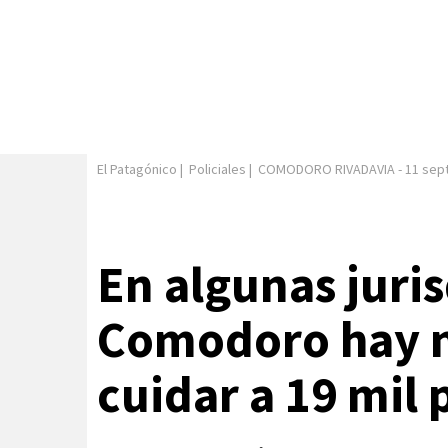
El Patagónico
|
Policiales
|
COMODORO RIVADAVIA
-
11 sep
En algunas juri
Comodoro hay n
cuidar a 19 mil