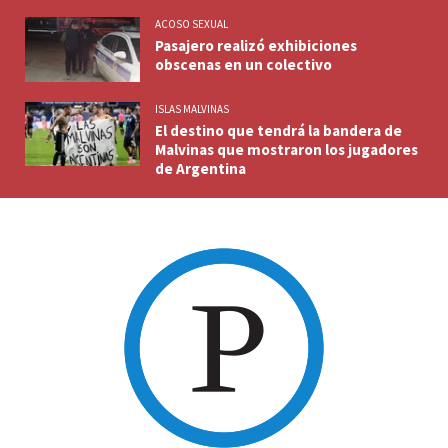
ACOSO SEXUAL
Pasajero realizó exhibiciones
obscenas en un colectivo
ISLAS MALVINAS
El destino que tendrá la bandera de
Malvinas que mostraron los jugadores
de Argentina