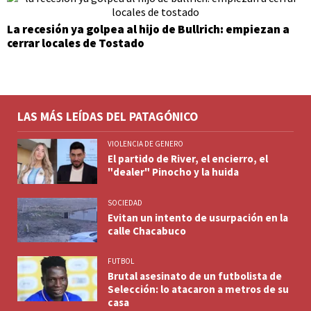
La recesión ya golpea al hijo de Bullrich: empiezan a
cerrar locales de Tostado
LAS MÁS LEÍDAS DEL PATAGÓNICO
VIOLENCIA DE GENERO
El partido de River, el encierro, el
"dealer" Pinocho y la huida
SOCIEDAD
Evitan un intento de usurpación en la
calle Chacabuco
FUTBOL
Brutal asesinato de un futbolista de
Selección: lo atacaron a metros de su
casa