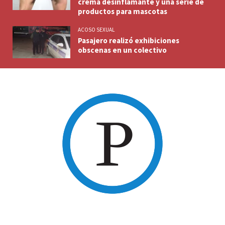
crema desinflamante y una serie de
productos para mascotas
ACOSO SEXUAL
Pasajero realizó exhibiciones
obscenas en un colectivo