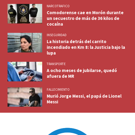
NARCOTRAFICO
Comodorense cae en Morón durante
un secuestro de más de 36 kilos de
cocaína
INSEGURIDAD
La historia detrás del carrito
incendiado en Km 8: la Justicia bajo la
lupa
TRANSPORTE
A ocho meses de jubilarse, quedó
afuera de MR
FALLECIMIENTO
Murió Jorge Messi, el papá de Lionel
Messi