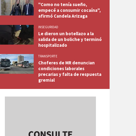
"Como no tenía sueño,
empecé a consumir cocaína",
afirmó Candela Arizaga
INSEGURIDAD
Le dieron un botellazo a la
salida de un boliche y terminó
hospitalizado
TRANSPORTE
Choferes de MR denuncian
condiciones laborales
precarias y falta de respuesta
gremial