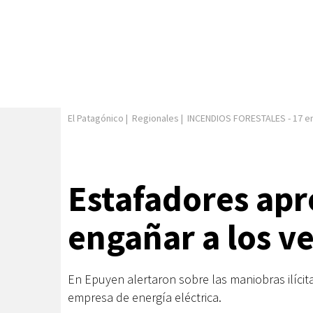
El Patagónico
|
Regionales
|
INCENDIOS FORESTALES
-
17 e
Estafadores ap
engañar a los v
En Epuyen alertaron sobre las maniobras ilíci
empresa de energía eléctrica.