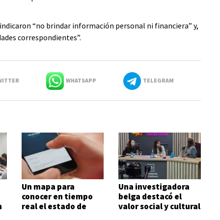
ndicaron “no brindar información personal ni financiera” y,
idades correspondientes”.
ITTER
WHATSAPP
TELEGRAM
Un mapa para
Una investigadora
conocer en tiempo
belga destacó el
n
real el estado de
valor social y cultural
rutas y otros datos
de la Feria