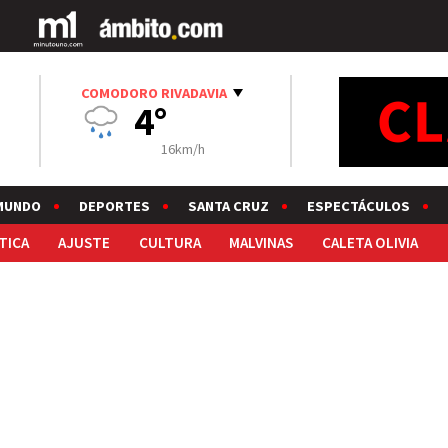
COMODORO RIVADAVIA
4°
16km/h
MUNDO
DEPORTES
SANTA CRUZ
ESPECTÁCULOS
TICA
AJUSTE
CULTURA
MALVINAS
CALETA OLIVIA