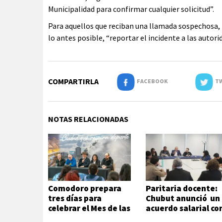
Municipalidad para confirmar cualquier solicitud”.
Para aquellos que reciban una llamada sospechosa, i
lo antes posible, “reportar el incidente a las autor
COMPARTIRLA
FACEBOOK
TW
NOTAS RELACIONADAS
Comodoro prepara
Paritaria docente:
tres días para
Chubut anunció un
celebrar el Mes de las
acuerdo salarial co
Infancias
los gremios