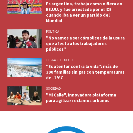
Es argentina, trabaja como niñera en
EE.UU. y fue arrestada por el ICE
cuando iba a ver un partido del
Mundial
POLITICA
"No vamos a ser cómplices de la usura
que afecta a los trabajadores
públicos"
TIERRA DEL FUEGO
"Es atentar contra la vida": más de
300 familias sin gas con temperaturas
de -19°C
SOCIEDAD
"Mi Calle", innovadora plataforma
para agilizar reclamos urbanos