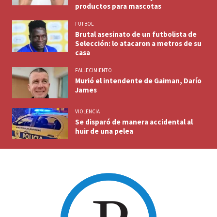
productos para mascotas
FUTBOL
Brutal asesinato de un futbolista de
Selección: lo atacaron a metros de su
casa
FALLECIMIENTO
Murió el intendente de Gaiman, Darío
James
VIOLENCIA
Se disparó de manera accidental al
huir de una pelea