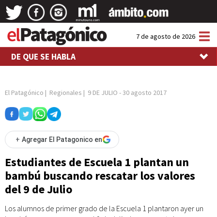
Tog
7 de agosto de 2026
nav
DE QUE SE HABLA
El Patagónico
|
Regionales
|
9 DE JULIO
-
30 agosto 2017
+
Agregar El Patagonico en
Estudiantes de Escuela 1 plantan un
bambú buscando rescatar los valores
del 9 de Julio
Los alumnos de primer grado de la Escuela 1 plantaron ayer un