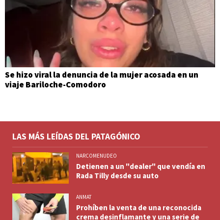
Se hizo viral la denuncia de la mujer acosada en un
viaje Bariloche-Comodoro
LAS MÁS LEÍDAS DEL PATAGÓNICO
NARCOMENUDEO
Detienen a un "dealer" que vendía en
Rada Tilly desde su auto
ANMAT
Prohíben la venta de una reconocida
crema desinflamante y una serie de