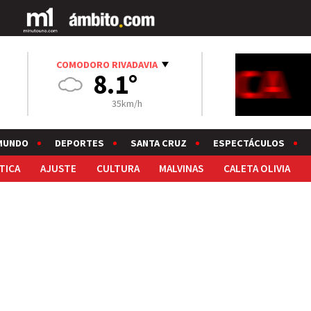
COMODORO RIVADAVIA
8.1°
35km/h
MUNDO
DEPORTES
SANTA CRUZ
ESPECTÁCULOS
TICA
AJUSTE
CULTURA
MALVINAS
CALETA OLIVIA