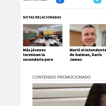
NOTAS RELACIONADAS
Más jóvenes
Murió el intendent
terminan la
de Gaiman, Darío
secundaria pero
James
persisten las
desigualdades