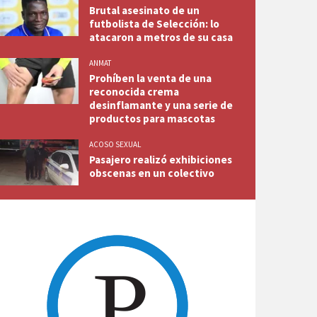
Brutal asesinato de un
futbolista de Selección: lo
atacaron a metros de su casa
ANMAT
Prohíben la venta de una
reconocida crema
desinflamante y una serie de
productos para mascotas
ACOSO SEXUAL
Pasajero realizó exhibiciones
obscenas en un colectivo