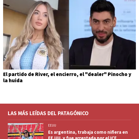
El partido de River, el encierro, el "dealer" Pinocho y
la huida
LAS MÁS LEÍDAS DEL PATAGÓNICO
EEUU
Es argentina, trabaja como niñera en
EE.UU. y fue arrestada por el ICE