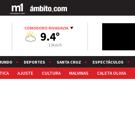
COMODORO RIVADAVIA
9.4°
13km/h
MUNDO
DEPORTES
SANTA CRUZ
ESPECTÁCULOS
TICA
AJUSTE
CULTURA
MALVINAS
CALETA OLIVIA