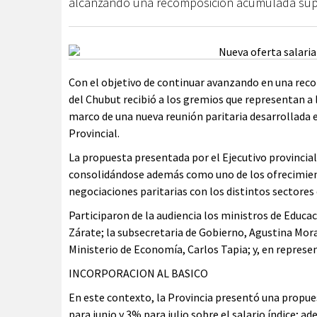
alcanzando una recomposición acumulada supe
Con el objetivo de continuar avanzando en una recom
del Chubut recibió a los gremios que representan a l
marco de una nueva reunión paritaria desarrollada e
Provincial.
La propuesta presentada por el Ejecutivo provinci
consolidándose además como uno de los ofrecimien
negociaciones paritarias con los distintos sectores
Participaron de la audiencia los ministros de Educac
Zárate; la subsecretaria de Gobierno, Agustina Mora
Ministerio de Economía, Carlos Tapia; y, en represe
INCORPORACION AL BASICO
En este contexto, la Provincia presentó una propu
para junio y 3% para julio sobre el salario índice; a