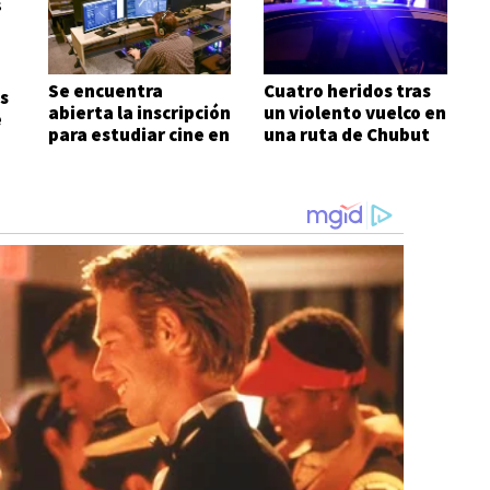
Se encuentra
Cuatro heridos tras
s
abierta la inscripción
un violento vuelco en
e
para estudiar cine en
una ruta de Chubut
Comodoro