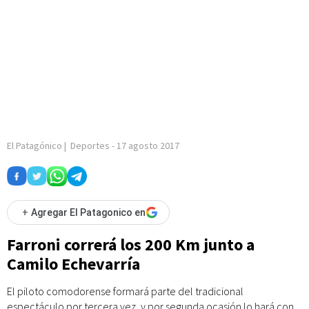
El Patagónico
|
Deportes
-
17 agosto 2017
+
Agregar El Patagonico en
Farroni correrá los 200 Km junto a
Camilo Echevarría
El piloto comodorense formará parte del tradicional
espectáculo por tercera vez, y por segunda ocasión lo hará con