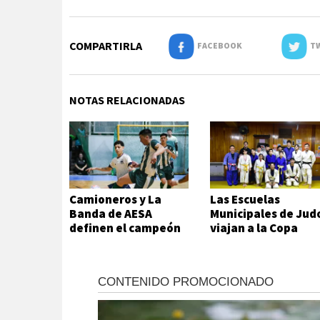
COMPARTIRLA
FACEBOOK
TW
NOTAS RELACIONADAS
Camioneros y La
Las Escuelas
Banda de AESA
Municipales de Jud
definen el campeón
viajan a la Copa
del futsal local
Hikari en Viedma