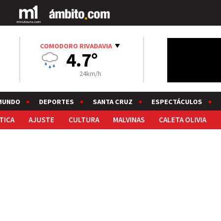
COMODORO RIVADAVIA
4.7°
24km/h
MUNDO
DEPORTES
SANTA CRUZ
ESPECTÁCULOS
TICA
AJUSTE
CULTURA
MALVINAS
CALETA OLIVIA