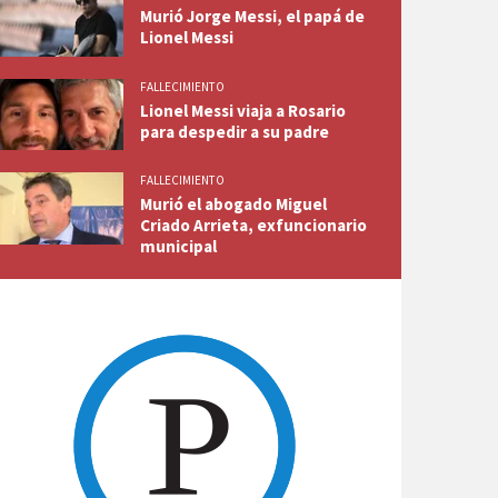
Murió Jorge Messi, el papá de
Lionel Messi
FALLECIMIENTO
Lionel Messi viaja a Rosario
para despedir a su padre
FALLECIMIENTO
Murió el abogado Miguel
Criado Arrieta, exfuncionario
municipal