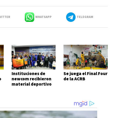
ITTER
WHATSAPP
TELEGRAM
Instituciones de
Se juega el Final Four
o
newcom recibieron
de la ACRB
material deportivo