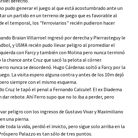
rivel derecho.
o pudo generar el juego al que está acostumbrado ante un
ntar un partido en un terreno de juego que es favorable al
de el temporal, los "ferroviarios" recién pudieron hacer
uando Braian Villarroel ingresó por derecha y Pierrasteguy le
ndbol, y USMA recién pudo llevar peligro al promediar el
izquierda con Farcy y también con Molina pero nunca terminó
ó la chance ante Cruz que sacó la pelota al córner.
rro nunca se desordenó. Hugo Cárdenas soltó a Farcy por la
uego. La visita espero alguna contra y antes de los 10m dejó
, pero siempre con el mismo esquema.
ndo Cruz le tapó el penal a Fernando Calculef. El ex Diadema
n dar rebote. Ahí Ferro supo que no lo iba a perder, pero
var peligro con los ingresos de Gustavo Vivar y Maximiliano
en una pierna.
de toda la vida, perdió el invicto, pero sigue solo arriba en la
Próspero Palazzo es tan sólo de tres puntos.