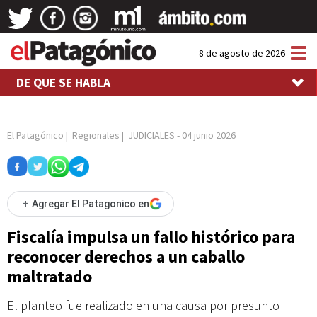
Tog
8 de agosto de 2026
nav
DE QUE SE HABLA
El Patagónico
|
Regionales
|
JUDICIALES
-
04 junio 2026
+
Agregar El Patagonico en
Fiscalía impulsa un fallo histórico para
reconocer derechos a un caballo
maltratado
El planteo fue realizado en una causa por presunto